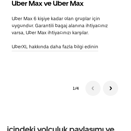
Uber Max ve Uber Max
Gru
Uber Max 6 kişiye kadar olan gruplar için
Arkad
uygundur. Garantili bagaj alanına ihtiyacınız
yolc
varsa, Uber Max ihtiyacınızı karşılar.
alım 
UberXL hakkında daha fazla bilgi edinin
Grup
edin
1/4
içindeki yolculuk paylaşımı ve