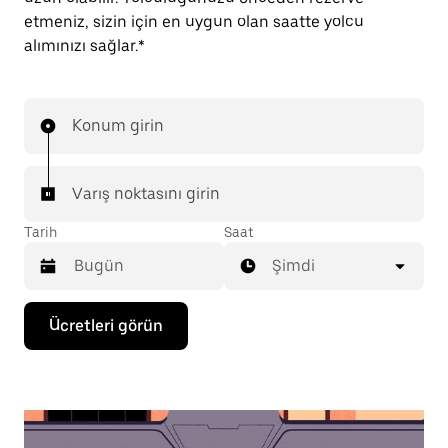
etmeniz, sizin için en uygun olan saatte yolcu
alımınızı sağlar.*
Konum girin
Varış noktasını girin
Tarih
Saat
Şimdi
Takvimle
Ücretleri görün
etkileşime
geçmek
ve
bir
tarih
seçmek
için