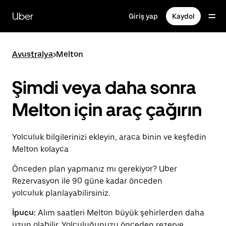
Ana
içeriğe
Uber
Giriş yap
Kaydol
gidin
Avustralya
>
Melton
Şimdi veya daha sonra
Melton için araç çağırın
Yolculuk bilgilerinizi ekleyin, araca binin ve keşfedin
Melton kolayca
Önceden plan yapmanız mı gerekiyor? Uber
Rezervasyon ile 90 güne kadar önceden
yolculuk planlayabilirsiniz.
İpucu:
Alım saatleri Melton büyük şehirlerden daha
uzun olabilir. Yolculuğunuzu önceden rezerve