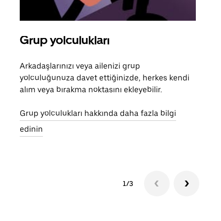
Grup yolculukları
Bir
Arkadaşlarınızı veya ailenizi grup
Grub
yolculuğunuza davet ettiğinizde, herkes kendi
anlı
alım veya bırakma noktasını ekleyebilir.
bulu
yolc
Grup yolculukları hakkında daha fazla bilgi
gerek
edinin
1/3