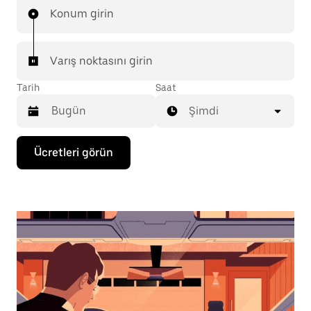
Konum girin
Varış noktasını girin
Tarih
Saat
Şimdi
Takvimle
Ücretleri görün
etkileşime
geçmek
ve
bir
tarih
seçmek
için
aşağı
ok
tuşuna
basın.
Takvimi
kapatmak