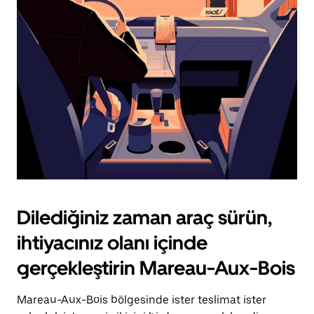
için
escape
tuşuna
basın.
Dilediğiniz zaman araç sürün,
ihtiyacınız olanı içinde
gerçekleştirin Mareau-Aux-Bois
Mareau-Aux-Bois bölgesinde ister teslimat ister