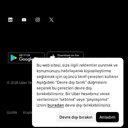
Bu web sitesi, size ilgili reklamlar sunmak ve
konumunuzu hatırlayarak kişiselleştirme
sağlamak için üçüncü taraf çerezleri kullanır.
Aşağıdaki “Devre dışı bırak” düğmesini
©
2026
Uber Technologies Inc.
seçerek bu çerezleri devre dışı
bırakabilirsiniz. Bir Uber hesabınız varsa
verilerinizin “satılma” veya “paylaşılma”
iznini
buradan
devre dışı bırakabilirsiniz.
Gizlilik
Erişilebilirlik
Hükümler ve Koşullar
Devre dışı bırakın
Anladım