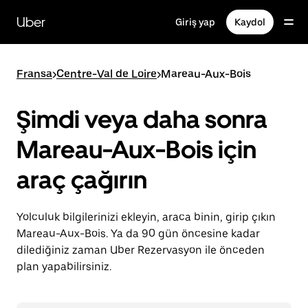
Ana
içeriğe
Uber
Giriş yap
Kaydol
gidin
Fransa
>
Centre-Val de Loire
>
Mareau-Aux-Bois
Şimdi veya daha sonra
Mareau-Aux-Bois için
araç çağırın
Yolculuk bilgilerinizi ekleyin, araca binin, girip çıkın
Mareau-Aux-Bois. Ya da 90 gün öncesine kadar
dilediğiniz zaman Uber Rezervasyon ile önceden
plan yapabilirsiniz.