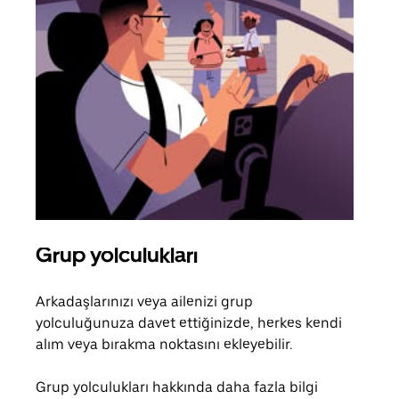
Grup yolculukları
Bir
Arkadaşlarınızı veya ailenizi grup
Grub
yolculuğunuza davet ettiğinizde, herkes kendi
anlı
alım veya bırakma noktasını ekleyebilir.
bulu
yolc
Grup yolculukları hakkında daha fazla bilgi
gerek