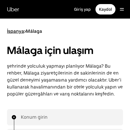
Ana
içeriğe
Uber
Giriş yap
Kaydol
gidin
İspanya
>
Málaga
Málaga için ulaşım
şehrinde yolculuk yapmayı planlıyor Málaga? Bu
rehber, Málaga ziyaretçilerinin de sakinlerinin de en
güzel deneyimi yaşamasına yardımcı olacaktır. Uber’i
kullanarak havalimanından bir otele yolculuk yapın ve
popüler güzergâhları ve varış noktalarını keşfedin.
Konum girin