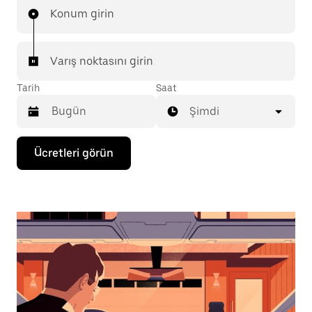
Konum girin
Varış noktasını girin
Tarih
Saat
Şimdi
Takvimle
Ücretleri görün
etkileşime
geçmek
ve
bir
tarih
seçmek
için
aşağı
ok
tuşuna
basın.
Takvimi
kapatmak