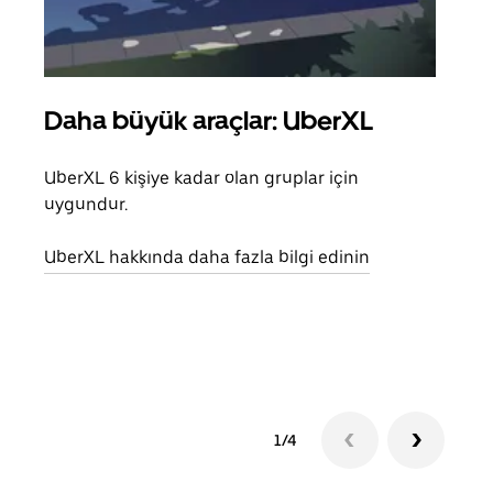
Daha büyük araçlar: UberXL
Gru
UberXL 6 kişiye kadar olan gruplar için
Arkad
uygundur.
yolc
alım 
UberXL hakkında daha fazla bilgi edinin
Grup
edin
1/4