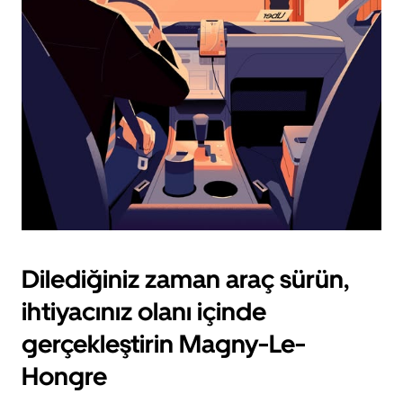
için
escape
tuşuna
basın.
Dilediğiniz zaman araç sürün,
ihtiyacınız olanı içinde
gerçekleştirin Magny-Le-
Hongre