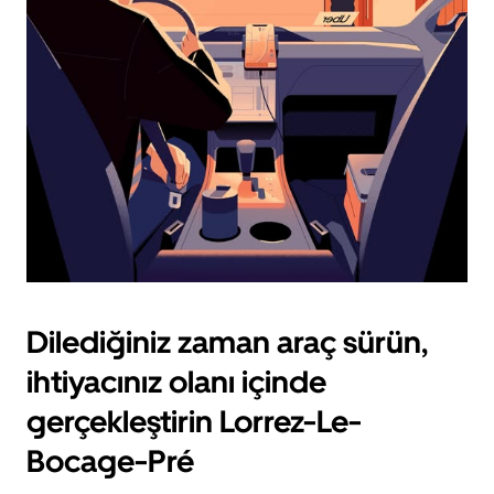
için
escape
tuşuna
basın.
Dilediğiniz zaman araç sürün,
ihtiyacınız olanı içinde
gerçekleştirin Lorrez-Le-
Bocage-Pré