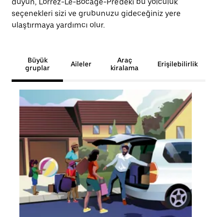
duyun, Lorrez-Le-Bocage-Pré'deki bu yolculuk
seçenekleri sizi ve grubunuzu gideceğiniz yere
ulaştırmaya yardımcı olur.
Büyük
Araç
Aileler
Erişilebilirlik
gruplar
kiralama