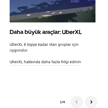
Daha büyük araçlar: UberXL
Gru
UberXL 6 kişiye kadar olan gruplar için
Arkad
uygundur.
yolc
alım 
UberXL hakkında daha fazla bilgi edinin
Grup
edin
1/4