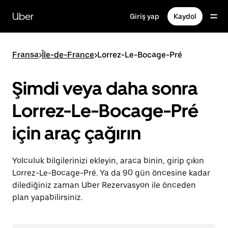
Ana
içeriğe
Uber
Giriş yap
Kaydol
gidin
Fransa
>
Île-de-France
>
Lorrez-Le-Bocage-Pré
Şimdi veya daha sonra
Lorrez-Le-Bocage-Pré
için araç çağırın
Yolculuk bilgilerinizi ekleyin, araca binin, girip çıkın
Lorrez-Le-Bocage-Pré. Ya da 90 gün öncesine kadar
dilediğiniz zaman Uber Rezervasyon ile önceden
plan yapabilirsiniz.