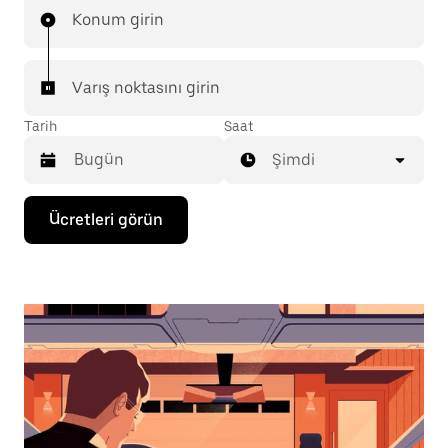
Konum girin
Varış noktasını girin
Tarih
Saat
Şimdi
Takvimle
Ücretleri görün
etkileşime
geçmek
ve
bir
tarih
seçmek
için
aşağı
ok
tuşuna
basın.
Takvimi
kapatmak