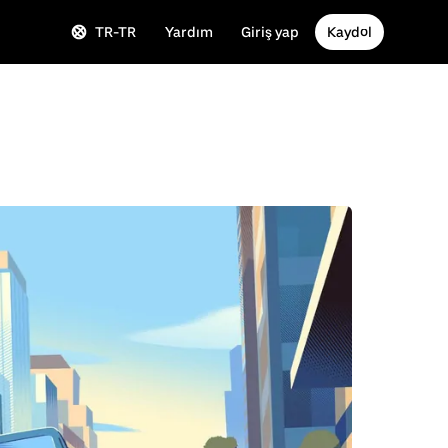
TR-TR
Yardım
Giriş yap
Kaydol