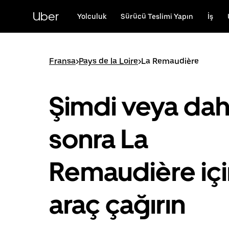
Ana
içeriğe
Uber
Yolculuk
Sürücü Teslimi Yapın
İş
gidin
Fransa
>
Pays de la Loire
>
La Remaudière
Şimdi veya da
sonra La
Remaudière içi
araç çağırın