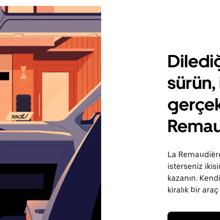
Diledi
sürün, 
gerçek
Remau
La Remaudière 
isterseniz iki
kazanın. Kendi
kiralık bir araç