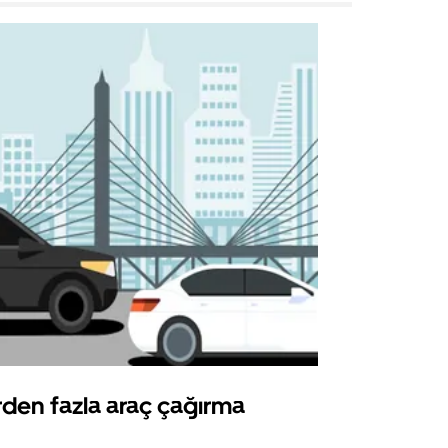
rden fazla araç çağırma
Uber Shu