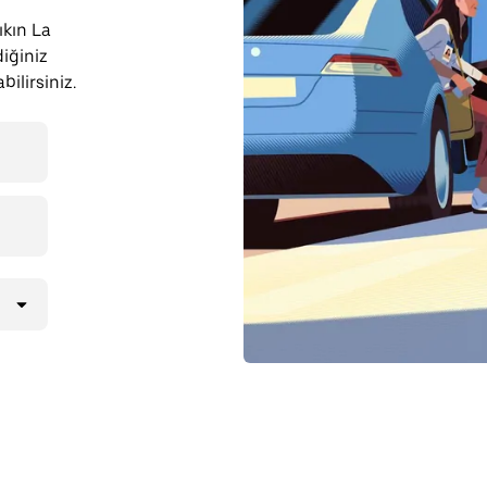
ıkın La
iğiniz
ilirsiniz.