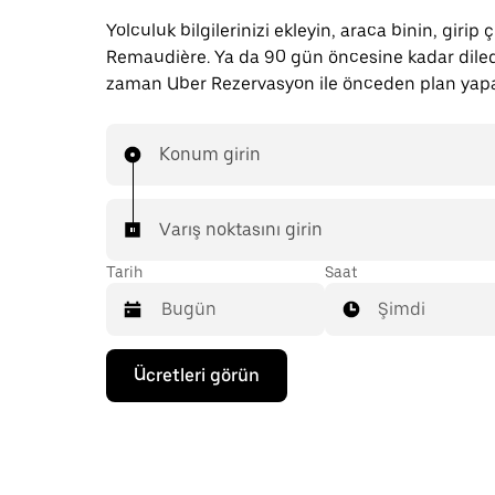
Yolculuk bilgilerinizi ekleyin, araca binin, girip ç
Remaudière. Ya da 90 gün öncesine kadar diled
zaman Uber Rezervasyon ile önceden plan yapab
Konum girin
Varış noktasını girin
Tarih
Saat
Şimdi
Takvimle
Ücretleri görün
etkileşime
geçmek
ve
bir
tarih
seçmek