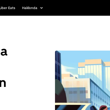
Uber Eats
Hakkında
ha
n