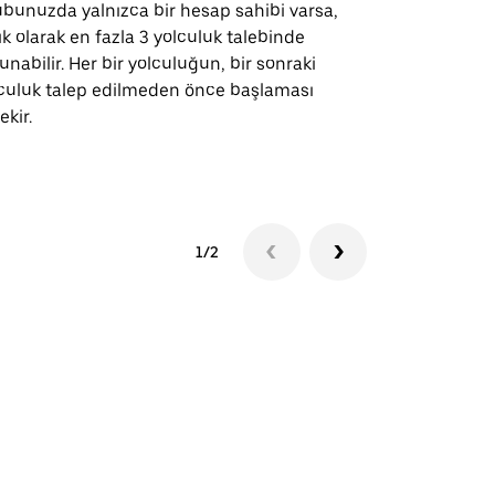
bunuzda yalnızca bir hesap sahibi varsa,
Uber Shuttle
ık olarak en fazla 3 yolculuk talebinde
güzergahları
unabilir. Her bir yolculuğun, bir sonraki
için mevcutt
culuk talep edilmeden önce başlaması
ekir.
Servis müsai
1/2