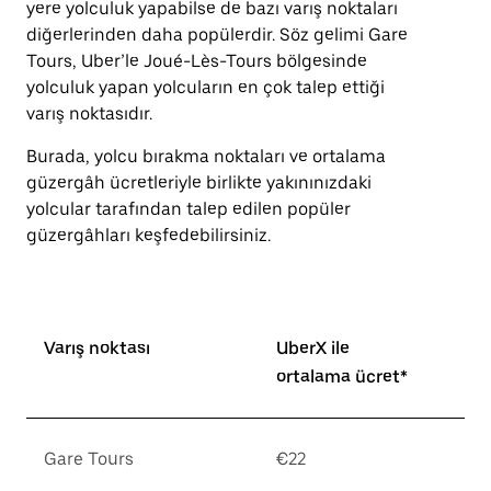
yere yolculuk yapabilse de bazı varış noktaları
için
diğerlerinden daha popülerdir. Söz gelimi Gare
escape
tuşuna
Tours, Uber’le Joué-Lès-Tours bölgesinde
basın.
yolculuk yapan yolcuların en çok talep ettiği
varış noktasıdır.
Burada, yolcu bırakma noktaları ve ortalama
güzergâh ücretleriyle birlikte yakınınızdaki
yolcular tarafından talep edilen popüler
güzergâhları keşfedebilirsiniz.
Varış noktası
UberX ile
ortalama ücret*
Gare Tours
€22