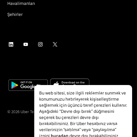
Havalimanları
Şehirler
Bu web sitesi, size ilgili reklamlar sunmak ve
konumunuzu hatırlayarak kişiselleştirme
sağlamak için üçüncü taraf çerezleri kullanır.
Aşağıdaki “Devre dışı bırak” düğmesini
©
2026
Uber Technologies Inc.
seçerek bu çerezleri devre dışı
bırakabilirsiniz. Bir Uber hesabınız varsa
verilerinizin “satılma” veya “paylaşılma”
iznini
buradan
devre dışı bırakabilirsiniz.