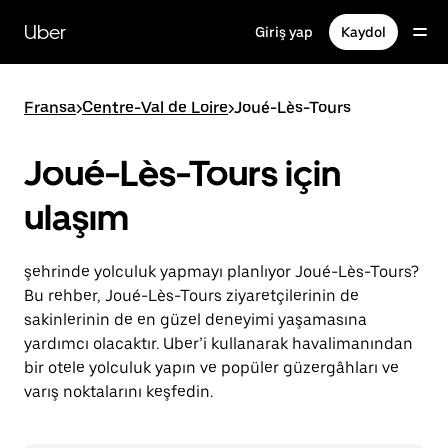
Ana
içeriğe
Uber
Giriş yap
Kaydol
gidin
Fransa
>
Centre-Val de Loire
>
Joué-Lès-Tours
Joué-Lès-Tours için
ulaşım
şehrinde yolculuk yapmayı planlıyor Joué-Lès-Tours?
Bu rehber, Joué-Lès-Tours ziyaretçilerinin de
sakinlerinin de en güzel deneyimi yaşamasına
yardımcı olacaktır. Uber’i kullanarak havalimanından
bir otele yolculuk yapın ve popüler güzergâhları ve
varış noktalarını keşfedin.