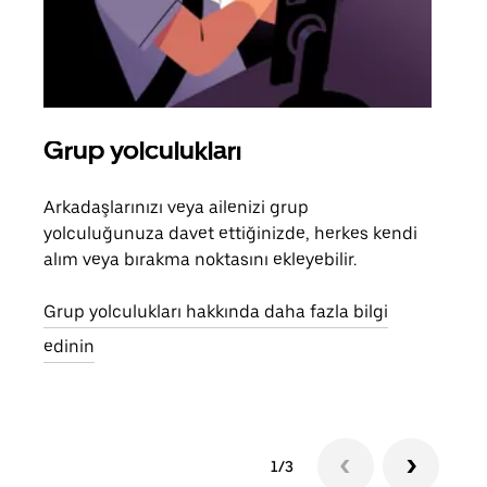
Grup yolculukları
Bir
Arkadaşlarınızı veya ailenizi grup
Grub
yolculuğunuza davet ettiğinizde, herkes kendi
anlı
alım veya bırakma noktasını ekleyebilir.
bulu
yolc
Grup yolculukları hakkında daha fazla bilgi
gerek
edinin
1/3