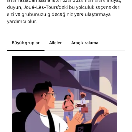
İster fazladan alana ister özel düzenlemelere ihtiyaç
duyun, Joué-Lès-Tours'deki bu yolculuk seçenekleri
sizi ve grubunuzu gideceğiniz yere ulaştırmaya
yardımcı olur.
Büyük gruplar
Aileler
Araç kiralama