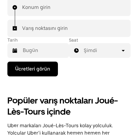
Konum girin
Varış noktasını girin
Tarih
Saat
Şimdi
Takvimle
Ücretleri görün
etkileşime
geçmek
ve
bir
tarih
Popüler varış noktaları Joué-
seçmek
için
Lès-Tours içinde
aşağı
ok
tuşuna
Uber markaları Joué-Lès-Tours kolay yolculuk.
basın.
Takvimi
Yolcular Uber’i kullanarak hemen hemen her
kapatmak