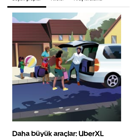
Daha büyük araçlar: UberXL
Gru