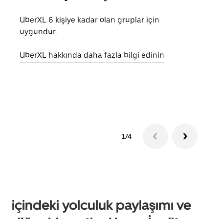
UberXL 6 kişiye kadar olan gruplar için
Arkad
uygundur.
yolc
alım 
UberXL hakkında daha fazla bilgi edinin
Grup
edin
1/4
içindeki yolculuk paylaşımı ve