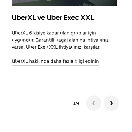
UberXL ve Uber Exec XXL
Gru
UberXL 6 kişiye kadar olan gruplar için
Arkad
uygundur. Garantili bagaj alanına ihtiyacınız
yolc
varsa, Uber Exec XXL ihtiyacınızı karşılar.
alım 
UberXL hakkında daha fazla bilgi edinin
Grup
edin
1/4