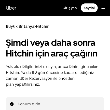
Ana
içeriğe
Uber
Giriş yap
Kaydol
gidin
Büyük Britanya
>
Hitchin
Şimdi veya daha sonra
Hitchin için araç çağırın
Yolculuk bilgilerinizi ekleyin, araca binin, girip çıkın
Hitchin. Ya da 90 gün öncesine kadar dilediğiniz
zaman Uber Rezervasyon ile önceden
plan yapabilirsiniz.
Konum girin