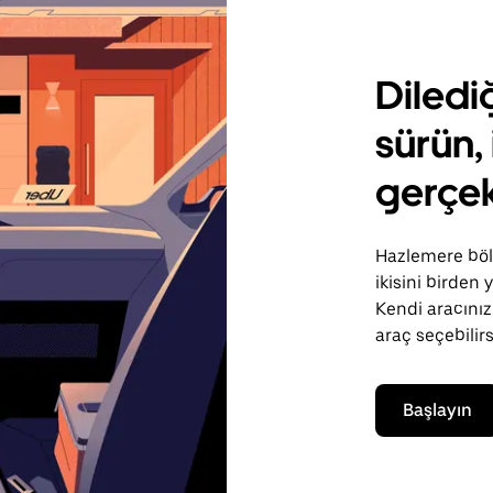
Diledi
sürün, 
gerçek
Hazlemere bölg
ikisini birden
Kendi aracınızı
araç seçebilirs
Başlayın