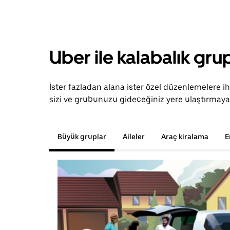
Uber ile kalabalık grup
İster fazladan alana ister özel düzenlemelere i
sizi ve grubunuzu gideceğiniz yere ulaştırmaya 
Büyük gruplar
Aileler
Araç kiralama
E