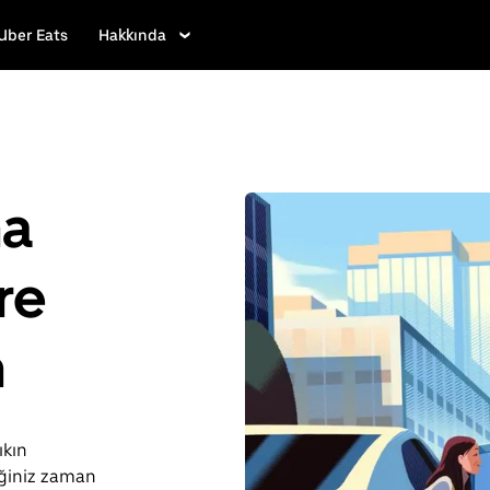
Uber Eats
Hakkında
ha
re
n
ıkın
iğiniz zaman