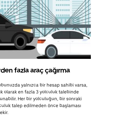
rden fazla araç çağırma
Uber Shu
bunuzda yalnızca bir hesap sahibi varsa,
Uber Shuttle
ık olarak en fazla 3 yolculuk talebinde
güzergahları
unabilir. Her bir yolculuğun, bir sonraki
için mevcutt
culuk talep edilmeden önce başlaması
ekir.
Servis müsai