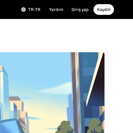
TR-TR
Yardım
Giriş yap
Kaydol