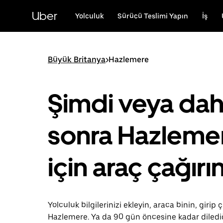
Ana
içeriğe
Uber
Yolculuk
Sürücü Teslimi Yapın
İş
gidin
Büyük Britanya
>
Hazlemere
Şimdi veya da
sonra Hazleme
için araç çağırı
Yolculuk bilgilerinizi ekleyin, araca binin, girip ç
Hazlemere. Ya da 90 gün öncesine kadar diled