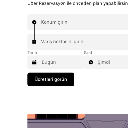
Uber Rezervasyon ile önceden plan yapabilirsin
Konum girin
Varış noktasını girin
Tarih
Saat
Şimdi
Takvimle
Ücretleri görün
etkileşime
geçmek
ve
bir
tarih
seçmek
için
aşağı
ok
tuşuna