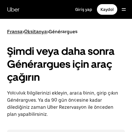
Ana
içeriğe
Uber
Giriş yap
Kaydol
gidin
Fransa
>
Oksitanya
>
Générargues
Şimdi veya daha sonra
Générargues için araç
çağırın
Yolculuk bilgilerinizi ekleyin, araca binin, girip çıkın
Générargues. Ya da 90 gün öncesine kadar
dilediğiniz zaman Uber Rezervasyon ile önceden
plan yapabilirsiniz.