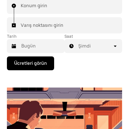
Konum girin
Varış noktasını girin
Tarih
Saat
Şimdi
Takvimle
Ücretleri görün
etkileşime
geçmek
ve
bir
tarih
seçmek
için
aşağı
ok
tuşuna
basın.
Takvimi
kapatmak