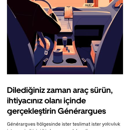
için
escape
tuşuna
basın.
Dilediğiniz zaman araç sürün,
ihtiyacınız olanı içinde
gerçekleştirin Générargues
Générargues bölgesinde ister teslimat ister yolculuk