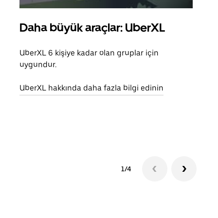
Daha büyük araçlar: UberXL
Gru
UberXL 6 kişiye kadar olan gruplar için
Arkad
uygundur.
yolc
alım 
UberXL hakkında daha fazla bilgi edinin
Grup
edin
1/4