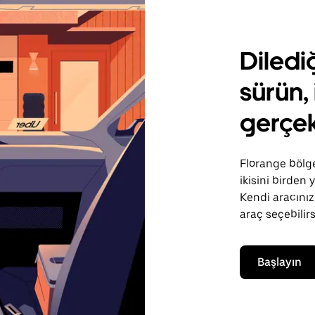
Diledi
sürün, 
gerçek
Florange bölge
ikisini birden
Kendi aracınızı
araç seçebilirs
Başlayın