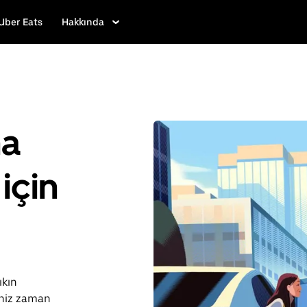
Uber Eats
Hakkında
ha
için
ıkın
iniz zaman