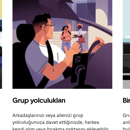
Grup yolculukları
Bi
Arkadaşlarınızı veya ailenizi grup
Gru
yolculuğunuza davet ettiğinizde, herkes
anl
kendi alım veya bırakma noktasını ekleyebilir.
bul