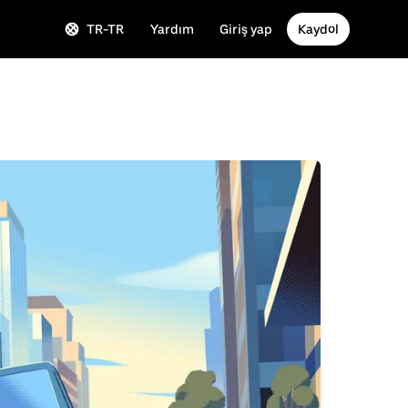
TR-TR
Yardım
Giriş yap
Kaydol