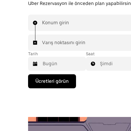
Uber Rezervasyon ile önceden plan yapabilirsin
Konum girin
Varış noktasını girin
Tarih
Saat
Şimdi
Takvimle
Ücretleri görün
etkileşime
geçmek
ve
bir
tarih
seçmek
için
aşağı
ok
tuşuna