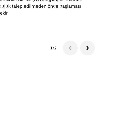
culuk talep edilmeden önce başlaması
ekir.
Servis müsai
1/2