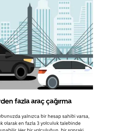
rden fazla araç çağırma
Uber Shu
bunuzda yalnızca bir hesap sahibi varsa,
Uber Shuttle
ık olarak en fazla 3 yolculuk talebinde
güzergahları
unabilir. Her bir yolculuğun, bir sonraki
için mevcutt