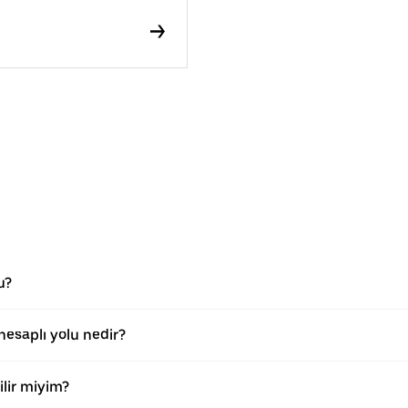
u?
esaplı yolu nedir?
lir miyim?