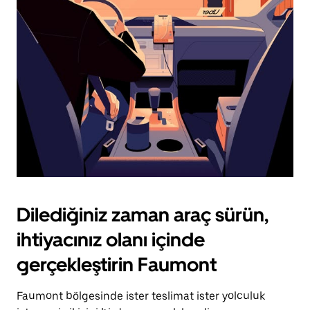
için
escape
tuşuna
basın.
Dilediğiniz zaman araç sürün,
ihtiyacınız olanı içinde
gerçekleştirin Faumont
Faumont bölgesinde ister teslimat ister yolculuk