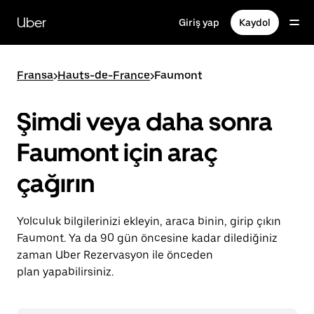
Ana
içeriğe
Uber
Giriş yap
Kaydol
gidin
Fransa
>
Hauts-de-France
>
Faumont
Şimdi veya daha sonra
Faumont için araç
çağırın
Yolculuk bilgilerinizi ekleyin, araca binin, girip çıkın
Faumont. Ya da 90 gün öncesine kadar dilediğiniz
zaman Uber Rezervasyon ile önceden
plan yapabilirsiniz.