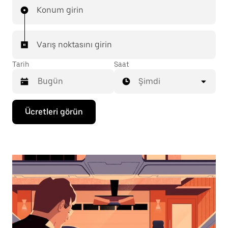
Konum girin
Varış noktasını girin
Tarih
Saat
Şimdi
Takvimle
Ücretleri görün
etkileşime
geçmek
ve
bir
tarih
seçmek
için
aşağı
ok
tuşuna
basın.
Takvimi
kapatmak