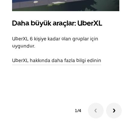
Daha büyük araçlar: UberXL
Gru
UberXL 6 kişiye kadar olan gruplar için
Arkad
uygundur.
yolc
alım 
UberXL hakkında daha fazla bilgi edinin
Grup
edin
1/4