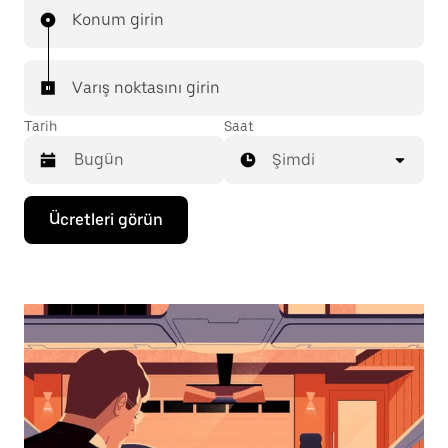
Konum girin
Varış noktasını girin
Tarih
Saat
Şimdi
Takvimle
Ücretleri görün
etkileşime
geçmek
ve
bir
tarih
seçmek
için
aşağı
ok
tuşuna
basın.
Takvimi
kapatmak