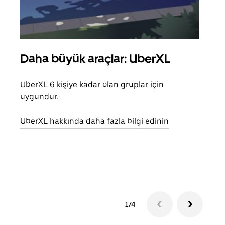
Daha büyük araçlar: UberXL
Gru
UberXL 6 kişiye kadar olan gruplar için
Arkad
uygundur.
yolc
alım 
UberXL hakkında daha fazla bilgi edinin
Grup
edin
1/4