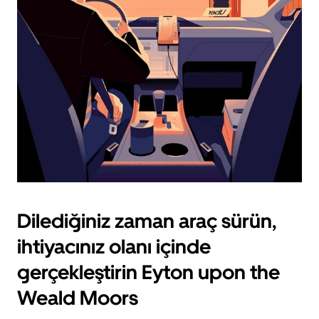
için
escape
tuşuna
basın.
Dilediğiniz zaman araç sürün,
ihtiyacınız olanı içinde
gerçekleştirin Eyton upon the
Weald Moors