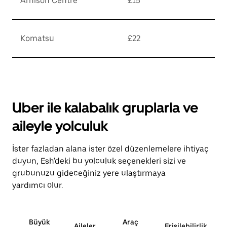
Arnison Centre
£15
Komatsu
£22
Uber ile kalabalık gruplarla ve
aileyle yolculuk
İster fazladan alana ister özel düzenlemelere ihtiyaç
duyun, Esh'deki bu yolculuk seçenekleri sizi ve
grubunuzu gideceğiniz yere ulaştırmaya
yardımcı olur.
Büyük
Araç
Aileler
Erişilebilirlik