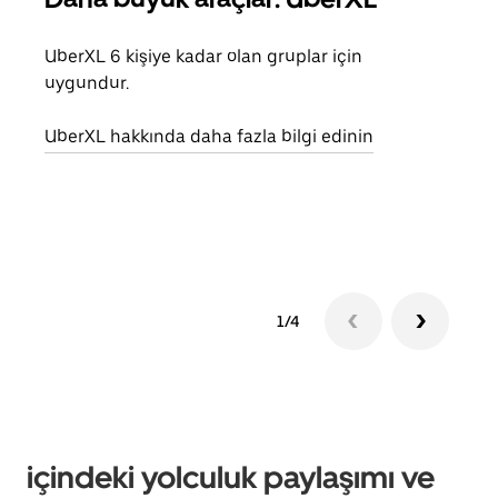
UberXL 6 kişiye kadar olan gruplar için
Arkad
uygundur.
yolc
alım 
UberXL hakkında daha fazla bilgi edinin
Grup
edin
1/4
içindeki yolculuk paylaşımı ve