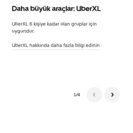
Daha büyük araçlar: UberXL
Gru
UberXL 6 kişiye kadar olan gruplar için
Arkad
uygundur.
yolc
alım 
UberXL hakkında daha fazla bilgi edinin
Grup
edin
1/4