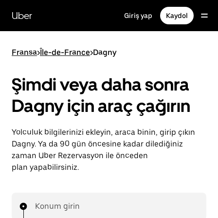
Ana
içeriğe
Uber
Giriş yap
Kaydol
gidin
Fransa
>
Île-de-France
>
Dagny
Şimdi veya daha sonra
Dagny için araç çağırın
Yolculuk bilgilerinizi ekleyin, araca binin, girip çıkın
Dagny. Ya da 90 gün öncesine kadar dilediğiniz
zaman Uber Rezervasyon ile önceden
plan yapabilirsiniz.
Konum girin