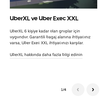
UberXL ve Uber Exec XXL
Gru
UberXL 6 kişiye kadar olan gruplar için
Arkad
uygundur. Garantili bagaj alanına ihtiyacınız
yolc
varsa, Uber Exec XXL ihtiyacınızı karşılar.
alım 
UberXL hakkında daha fazla bilgi edinin
Grup
edin
1/4