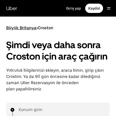
Ana
içeriğe
Uber
Giriş yap
Kaydol
gidin
Büyük Britanya
>
Croston
Şimdi veya daha sonra
Croston için araç çağırın
Yolculuk bilgilerinizi ekleyin, araca binin, girip çıkın
Croston. Ya da 90 gün öncesine kadar dilediğiniz
zaman Uber Rezervasyon ile önceden
plan yapabilirsiniz.
Konum girin