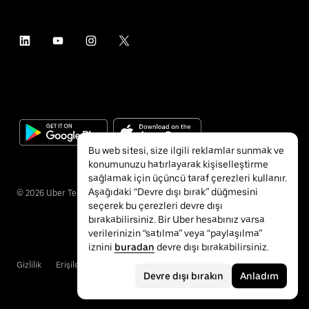
Bu web sitesi, size ilgili reklamlar sunmak ve
konumunuzu hatırlayarak kişiselleştirme
sağlamak için üçüncü taraf çerezleri kullanır.
Aşağıdaki “Devre dışı bırak” düğmesini
©
2026
Uber Technologies Inc.
seçerek bu çerezleri devre dışı
bırakabilirsiniz. Bir Uber hesabınız varsa
verilerinizin “satılma” veya “paylaşılma”
iznini
buradan
devre dışı bırakabilirsiniz.
Gizlilik
Erişilebilirlik
Hükümler ve Koşullar
Devre dışı bırakın
Anladım