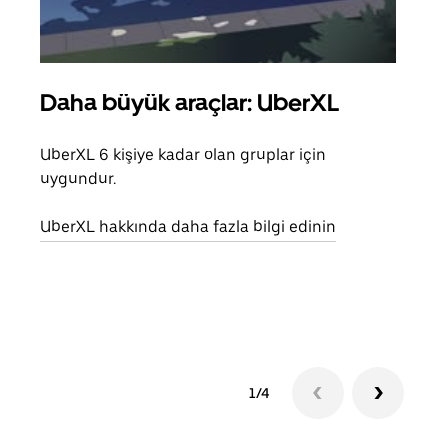
Daha büyük araçlar: UberXL
Gru
UberXL 6 kişiye kadar olan gruplar için
Arkad
uygundur.
yolc
alım 
UberXL hakkında daha fazla bilgi edinin
Grup
edin
1/4