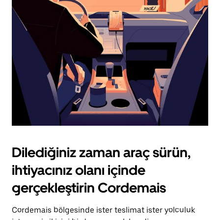
için
escape
tuşuna
basın.
Dilediğiniz zaman araç sürün,
ihtiyacınız olanı içinde
gerçekleştirin Cordemais
Cordemais bölgesinde ister teslimat ister yolculuk