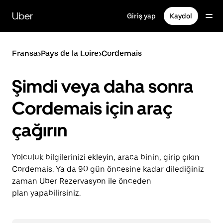
Ana
içeriğe
Uber
Giriş yap
Kaydol
gidin
Fransa
>
Pays de la Loire
>
Cordemais
Şimdi veya daha sonra
Cordemais için araç
çağırın
Yolculuk bilgilerinizi ekleyin, araca binin, girip çıkın
Cordemais. Ya da 90 gün öncesine kadar dilediğiniz
zaman Uber Rezervasyon ile önceden
plan yapabilirsiniz.