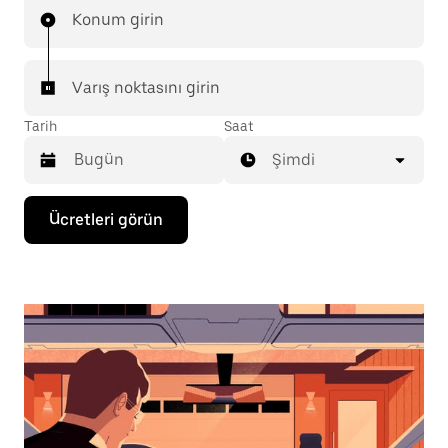
Konum girin
Varış noktasını girin
Tarih
Saat
Şimdi
Takvimle
Ücretleri görün
etkileşime
geçmek
ve
bir
tarih
seçmek
için
aşağı
ok
tuşuna
basın.
Takvimi
kapatmak