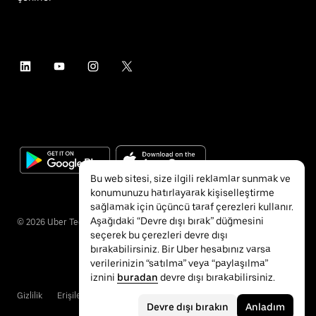
Bu web sitesi, size ilgili reklamlar sunmak ve
konumunuzu hatırlayarak kişiselleştirme
sağlamak için üçüncü taraf çerezleri kullanır.
Aşağıdaki “Devre dışı bırak” düğmesini
©
2026
Uber Technologies Inc.
seçerek bu çerezleri devre dışı
bırakabilirsiniz. Bir Uber hesabınız varsa
verilerinizin “satılma” veya “paylaşılma”
iznini
buradan
devre dışı bırakabilirsiniz.
Gizlilik
Erişilebilirlik
Hükümler ve Koşullar
Devre dışı bırakın
Anladım