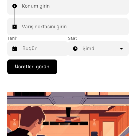
Konum girin
Varış noktasını girin
Tarih
Saat
Şimdi
Takvimle
Ücretleri görün
etkileşime
geçmek
ve
bir
tarih
seçmek
için
aşağı
ok
tuşuna
basın.
Takvimi
kapatmak