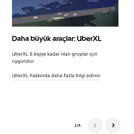
Daha büyük araçlar: UberXL
Gru
UberXL 6 kişiye kadar olan gruplar için
Arkad
uygundur.
yolc
alım 
UberXL hakkında daha fazla bilgi edinin
Grup
edin
1/4