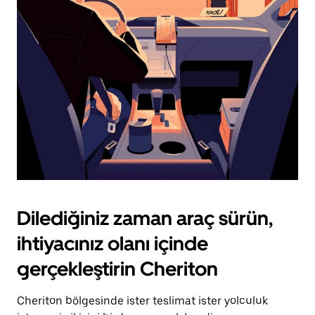
için
escape
tuşuna
basın.
Dilediğiniz zaman araç sürün,
ihtiyacınız olanı içinde
gerçekleştirin Cheriton
Cheriton bölgesinde ister teslimat ister yolculuk