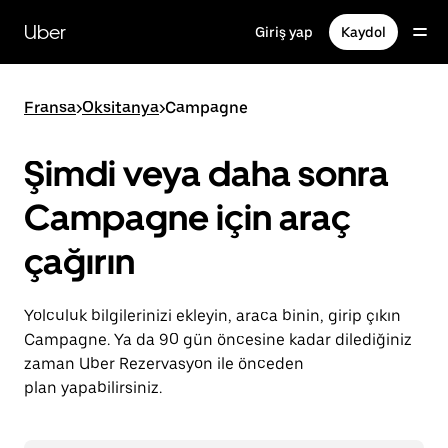
Ana
içeriğe
Uber
Giriş yap
Kaydol
gidin
Fransa
>
Oksitanya
>
Campagne
Şimdi veya daha sonra
Campagne için araç
çağırın
Yolculuk bilgilerinizi ekleyin, araca binin, girip çıkın
Campagne. Ya da 90 gün öncesine kadar dilediğiniz
zaman Uber Rezervasyon ile önceden
plan yapabilirsiniz.