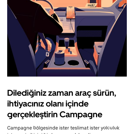
için
escape
tuşuna
basın.
Dilediğiniz zaman araç sürün,
ihtiyacınız olanı içinde
gerçekleştirin Campagne
Campagne bölgesinde ister teslimat ister yolculuk