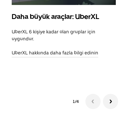
Daha büyük araçlar: UberXL
Gru
UberXL 6 kişiye kadar olan gruplar için
Arkad
uygundur.
yolc
alım 
UberXL hakkında daha fazla bilgi edinin
Grup
edin
1/4