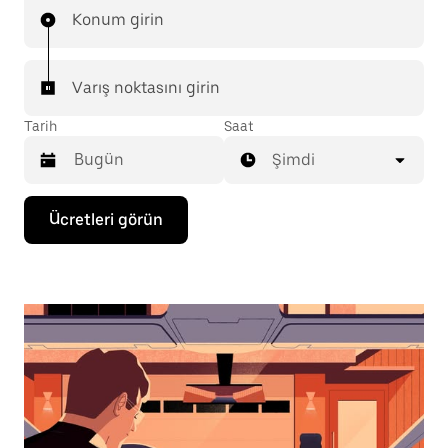
Konum girin
Varış noktasını girin
Tarih
Saat
Şimdi
Takvimle
Ücretleri görün
etkileşime
geçmek
ve
bir
tarih
seçmek
için
aşağı
ok
tuşuna
basın.
Takvimi
kapatmak