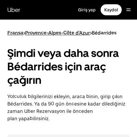
Ana
içeriğe
Uber
Giriş yap
Kaydol
gidin
Fransa
>
Provence-Alpes-Côte d'Azur
>
Bédarrides
Şimdi veya daha sonra
Bédarrides için araç
çağırın
Yolculuk bilgilerinizi ekleyin, araca binin, girip çıkın
Bédarrides. Ya da 90 gün öncesine kadar dilediğiniz
zaman Uber Rezervasyon ile önceden
plan yapabilirsiniz.