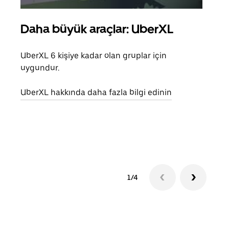
Daha büyük araçlar: UberXL
Gru
UberXL 6 kişiye kadar olan gruplar için
Arkad
uygundur.
yolc
alım 
UberXL hakkında daha fazla bilgi edinin
Grup
edin
1/4