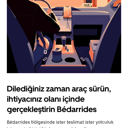
için
escape
tuşuna
basın.
Dilediğiniz zaman araç sürün,
ihtiyacınız olanı içinde
gerçekleştirin Bédarrides
Bédarrides bölgesinde ister teslimat ister yolculuk