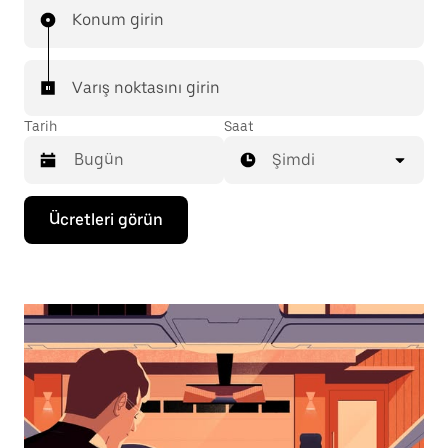
Konum girin
Varış noktasını girin
Tarih
Saat
Şimdi
Takvimle
Ücretleri görün
etkileşime
geçmek
ve
bir
tarih
seçmek
için
aşağı
ok
tuşuna
basın.
Takvimi
kapatmak