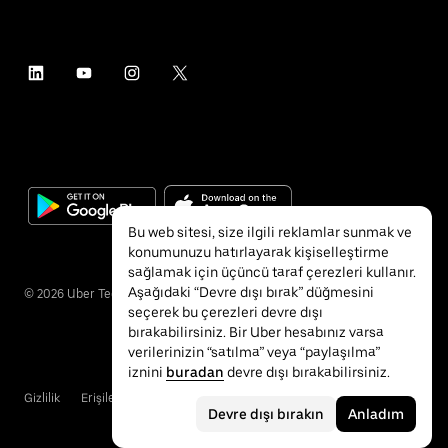
Bu web sitesi, size ilgili reklamlar sunmak ve
konumunuzu hatırlayarak kişiselleştirme
sağlamak için üçüncü taraf çerezleri kullanır.
Aşağıdaki “Devre dışı bırak” düğmesini
©
2026
Uber Technologies Inc.
seçerek bu çerezleri devre dışı
bırakabilirsiniz. Bir Uber hesabınız varsa
verilerinizin “satılma” veya “paylaşılma”
iznini
buradan
devre dışı bırakabilirsiniz.
Gizlilik
Erişilebilirlik
Hükümler ve Koşullar
Devre dışı bırakın
Anladım