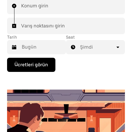
Konum girin
Varış noktasını girin
Tarih
Saat
Şimdi
Takvimle
Ücretleri görün
etkileşime
geçmek
ve
bir
tarih
seçmek
için
aşağı
ok
tuşuna
basın.
Takvimi
kapatmak