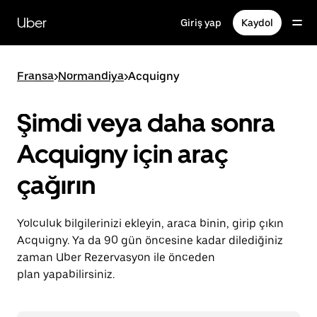
Ana
içeriğe
Uber
Giriş yap
Kaydol
gidin
Fransa
>
Normandiya
>
Acquigny
Şimdi veya daha sonra
Acquigny için araç
çağırın
Yolculuk bilgilerinizi ekleyin, araca binin, girip çıkın
Acquigny. Ya da 90 gün öncesine kadar dilediğiniz
zaman Uber Rezervasyon ile önceden
plan yapabilirsiniz.