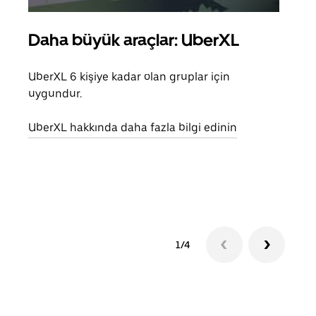
Daha büyük araçlar: UberXL
Gru
UberXL 6 kişiye kadar olan gruplar için
Arkad
uygundur.
yolc
alım 
UberXL hakkında daha fazla bilgi edinin
Grup
edin
1/4