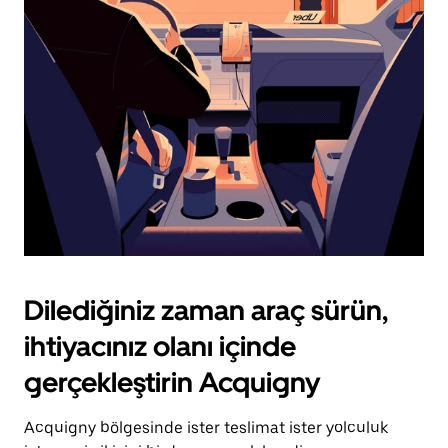
için
escape
tuşuna
basın.
Dilediğiniz zaman araç sürün,
ihtiyacınız olanı içinde
gerçekleştirin Acquigny
Acquigny bölgesinde ister teslimat ister yolculuk