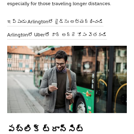
especially for those traveling longer distances.
ఇప్పుడు Arlingtonలో రైడ్‌ను అభ్యర్థించండి
Arlingtonలో Uberతో కార్ అద్దె కోసం వెతకండి
పబ్లిక్ ట్రాన్సిట్