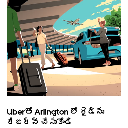
Uberతో Arlington లో రైడ్‌ను
రిజర్వ్ చేసుకోండి