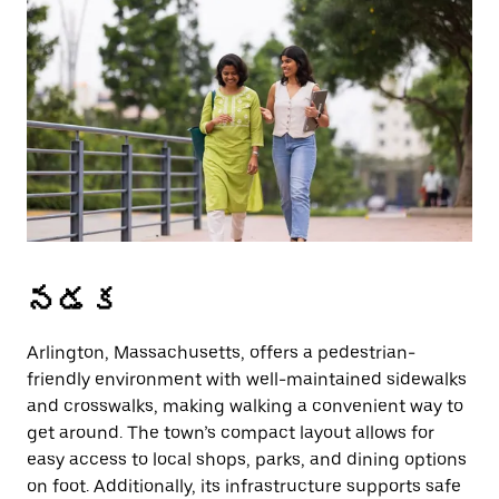
a
date.
Press
the
escape
button
to
close
the
calendar.
నడక
Arlington, Massachusetts, offers a pedestrian-
friendly environment with well-maintained sidewalks
and crosswalks, making walking a convenient way to
get around. The town’s compact layout allows for
easy access to local shops, parks, and dining options
on foot. Additionally, its infrastructure supports safe