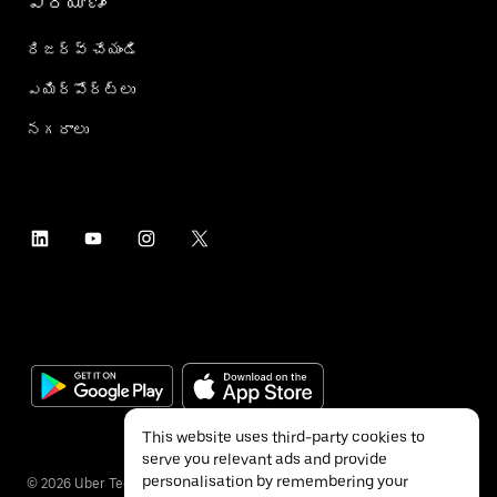
ప్రయాణం
రిజర్వ్ చేయండి
ఎయిర్؜పోర్ట్؜లు
నగరాలు
This website uses third-party cookies to
serve you relevant ads and provide
personalisation by remembering your
©
2026
Uber Technologies Inc.