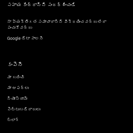
సహాయ కేంద్రాన్ని సందర్శించండి
నా వ్యక్తిగత సమాచారాన్ని విక్రయించవద్దు లేదా
పంచుకోవద్దు
Google డేటా పాలసీ
కంపెనీ
మా గురించి
మా ఆఫర్లు
న్యూస్‌రూమ్
పెట్టుబడిదారులు
బ్లాగ్