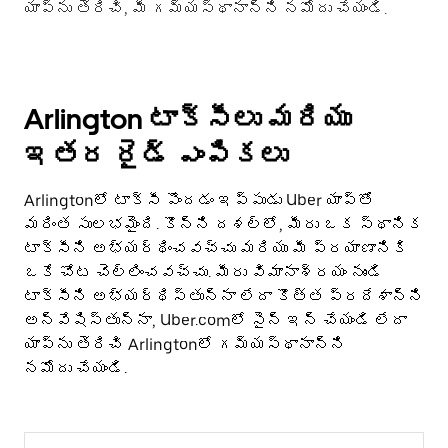
యాప్‌ను తెరిచి, మీ గమ్యస్థానాన్ని నమోదు చేయండి.
Arlington టాక్సీలు మరియు
ఇతర రైడ్ ఎంపికలు
Arlingtonలో టాక్సీ పొందడం ఇప్పుడు Uber యాప్‌తో
మరింత సులభమైంది. కొన్ని దశల్లో, మీరు ఒక స్థానిక
టాక్సీని అభ్యర్థించవచ్చు మరియు మీ ప్రయాణానికి
ఒకే చోట చెల్లించవచ్చు. మీరు విమానాశ్రయం నుండి
టాక్సీని అభ్యర్థిస్తున్నా లేదా కొత్త ప్రదేశాన్ని
అన్వేషిస్తున్నా, Uber.comలో సైన్ ఇన్ చేయండి లేదా
యాప్‌ను తెరిచి Arlingtonలో గమ్యస్థానాన్ని
నమోదు చేయండి.