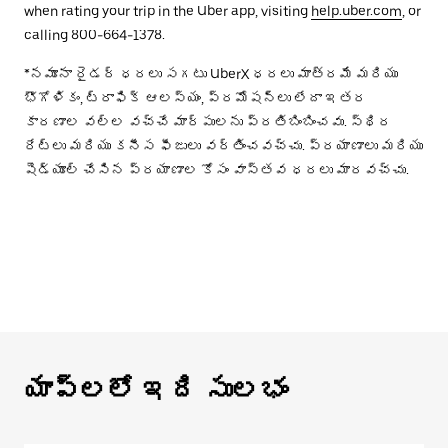
when rating your trip in the Uber app, visiting
help.uber.com
, or
calling 800-664-1378.
*నమూనా రైడర్ ధరలు సగటు UberX ధరలు మాత్రమే మరియు
భౌగోళికం, ట్రాఫిక్ ఆలస్యం, ప్రమోషన్లు లేదా ఇతర
కారణాల వల్ల వచ్చే మార్పులను ప్రతిబింబించవు. స్థిర
రేట్లు మరియు కనీస ఫీజులు వర్తించవచ్చు. ప్రయాణాలు మరియు
షెడ్యూల్ చేసిన ప్రయాణాల కోసం వాస్తవ ధరలు మారవచ్చు.
యాప్‌లలో ఇది సులభం