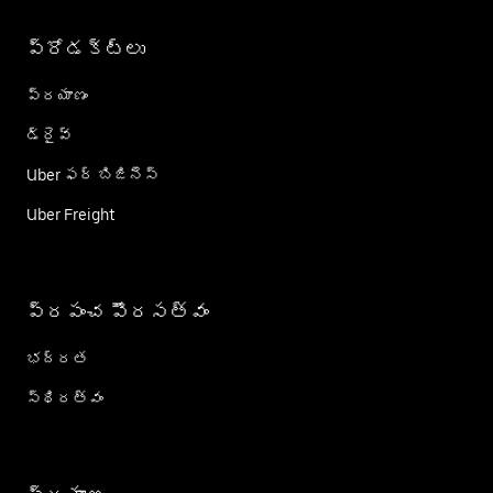
ప్రోడక్ట్؜లు
ప్రయాణం
డ్రైవ్
Uber ఫర్ బిజినెస్
Uber Freight
ప్రపంచ పౌరసత్వం
భద్రత
స్థిరత్వం