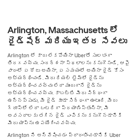
Arlington, Massachusetts లో
రైడ్‌షేర్ మరియు ఇతర సేవలు
Arlington లో కారు లేకపోయినా Uberతో సులభంగా
తిరగవచ్చు. సందర్శనా స్థలాలను కనుగొనండి, ఆపై
వారంలో ఏ రోజు అయినా, ఏ సమయంలో అయినా రైడ్ కోసం
అభ్యర్థించండి. మీరు రియల్ టైమ్‌లో రైడ్‌ను
అభ్యర్థించవచ్చు లేదా ముందుగానే రైడ్‌ను
అభ్యర్థించవచ్చు. కాబట్టి మీరు సిద్ధంగా
ఉన్నప్పుడు, మీ రైడ్ కూడా సిద్ధంగా ఉంటుంది. మీరు
గ్రూప్؜లో లేదా ఒంటరిగా ప్రయాణిస్తున్నా, మీ
అవసరాలకు తగిన రైడ్ ఎంపికను కనుగొనడానికి
మీరు యాప్‌ను ఉపయోగించవచ్చు.
Arlington ని అన్వేషించడం ప్రారంభించడానికి Uber