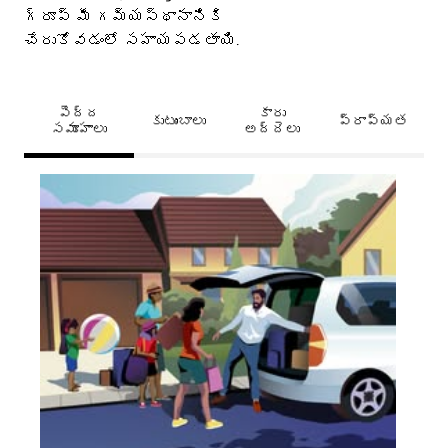
గ్రూప్ మీ గమ్యస్థానానికి
చేరుకోవడంలో సహాయపడతాయి.
పెద్ద
కారు
కుటుంబాలు
ప్రాప్యత
సమూహాలు
అద్దెలు