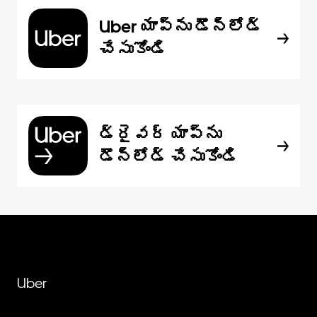
Uber యాప్‌ను డౌన్‌లోడ్
చేసుకోండి
డ్రైవర్ యాప్‌ను
డౌన్‌లోడ్ చేసుకోండి
Uber