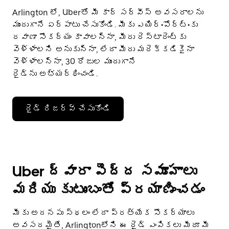
Arlington లో, Uberతో మీ కార్ సర్వీస్ అవసరాలను
ముందుగానే ఏర్పాటు చేసుకోండి. మీకు ఎయిర్•పోర్ట్•కు
రవాణా సౌకర్యం కావాలన్నా, మీరు రెస్టారెంట్‌కు
వెళ్ళాలని అనుకున్నా, లేదా మీరు మరెక్కడికైనా
వెళ్ళాలన్నా, 30 రోజుల ముందుగానే
రైడ్‌ను అభ్యర్థించండి.
రైడ్ రిజర్వ్ చేసుకోండి
Uber ద్వారా పెద్ద సమూహాలు
మరియు కుటుంబంతో ప్రయాణించడం
మీకు అదనపు స్థలం లేదా ప్రత్యేక సౌకర్యాలు
అవసరమైతే, Arlingtonలోని ఈ రైడ్ ఎంపికలు మీరూ మీ