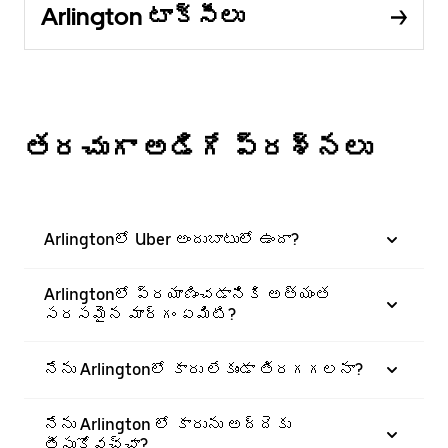
Arlington టాక్సీలు
తరచుగా అడిగే ప్రశ్నలు
Arlingtonలో Uber అందుబాటులో ఉందా?
Arlingtonలో ప్రయాణించడానికి అత్యంత
సరసమైన మార్గం ఏమిటి?
నేను Arlingtonలో కారు లేకుండా తిరగగలనా?
నేను Arlington లో కారును అద్దెకు
తీసుకోవచ్చా?