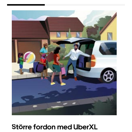
Större fordon med UberXL
Gr