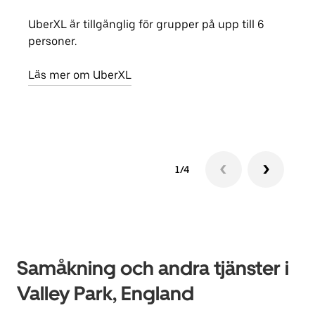
UberXL är tillgänglig för grupper på upp till 6
När d
personer.
din 
egen
Läs mer om UberXL
Läs 
1/4
Samåkning och andra tjänster i
Valley Park, England