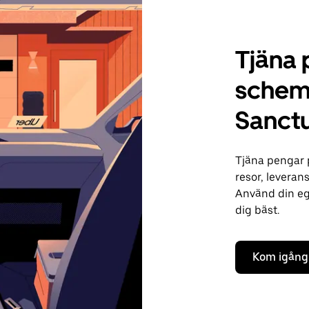
Tjäna 
schema
Sanctu
Tjäna pengar 
resor, leveran
Använd din ege
dig bäst.
Kom igång