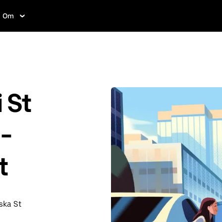
Om
i St
-
t
ska St