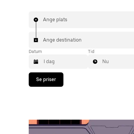
Ange plats
Ange destination
Datum
Tid
Nu
Tryck
Se priser
på
nedåtpilen
för
att
använda
kalendern
och
välja
ett
datum.