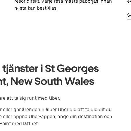
resor direkt. Varje resa måste påbörjas innan
e
nästa kan beställas.
S
tjänster i St Georges
int, New South Wales
re att ta sig runt med Uber.
r eller gör ärenden hjälper Uber dig att ta dig dit du
ne eller öppna Uber-appen, ange din destination och
Point med lätthet.