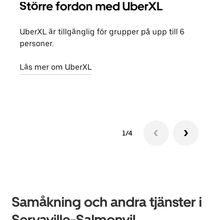
Större fordon med UberXL
Gr
UberXL är tillgänglig för grupper på upp till 6
När d
personer.
din 
egen
Läs mer om UberXL
Läs 
1/4
Samåkning och andra tjänster i
Servaville-Salmonvil,