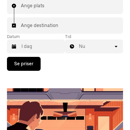
Ange plats
Ange destination
Datum
Tid
Nu
Tryck
Se priser
på
nedåtpilen
för
att
använda
kalendern
och
välja
ett
datum.
Tryck
på
ESC-