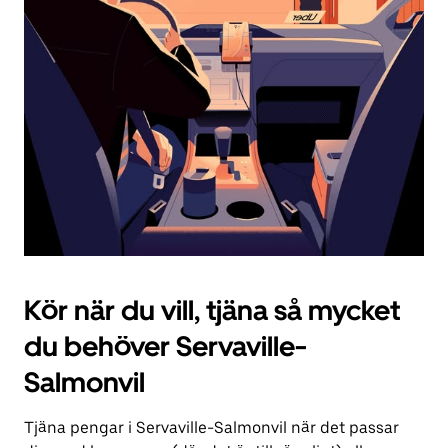
knappen
för
att
stänga
kalendern.
Kör när du vill, tjäna så mycket
du behöver Servaville-
Salmonvil
Tjäna pengar i Servaville-Salmonvil när det passar