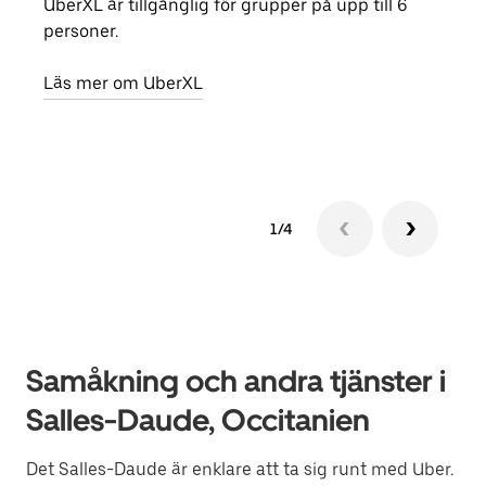
UberXL är tillgänglig för grupper på upp till 6
När d
personer.
din 
egen
Läs mer om UberXL
Läs 
1/4
Samåkning och andra tjänster i
Salles-Daude, Occitanien
Det Salles-Daude är enklare att ta sig runt med Uber.