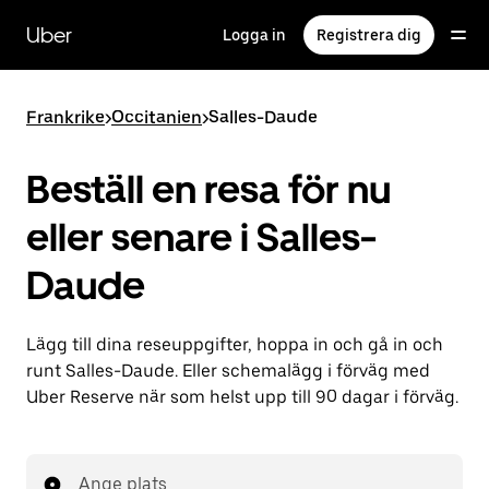
Hoppa
till
Uber
Logga in
Registrera dig
huvudinnehållet
Frankrike
>
Occitanien
>
Salles-Daude
Beställ en resa för nu
eller senare i Salles-
Daude
Lägg till dina reseuppgifter, hoppa in och gå in och
runt Salles-Daude. Eller schemalägg i förväg med
Uber Reserve när som helst upp till 90 dagar i förväg.
Ange plats