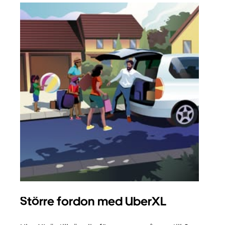
Större fordon med UberXL
Gr