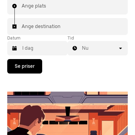
Ange plats
Ange destination
Datum
Tid
Nu
Tryck
Se priser
på
nedåtpilen
för
att
använda
kalendern
och
välja
ett
datum.
Tryck
på
ESC-