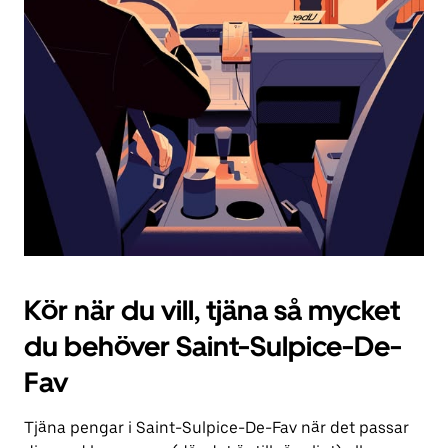
knappen
för
att
stänga
kalendern.
Kör när du vill, tjäna så mycket
du behöver Saint-Sulpice-De-
Fav
Tjäna pengar i Saint-Sulpice-De-Fav när det passar