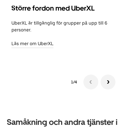
Större fordon med UberXL
Gr
UberXL är tillgänglig för grupper på upp till 6
När d
personer.
din 
egen
Läs mer om UberXL
Läs 
1/4
Samåkning och andra tjänster i