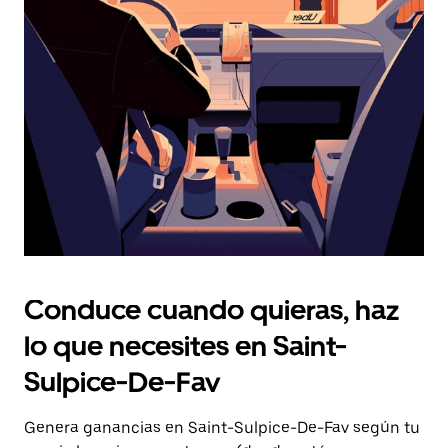
Presiona
la
tecla Esc
para
cerrar
el
calendario.
Conduce cuando quieras, haz
lo que necesites en Saint-
Sulpice-De-Fav
Genera ganancias en Saint-Sulpice-De-Fav según tu