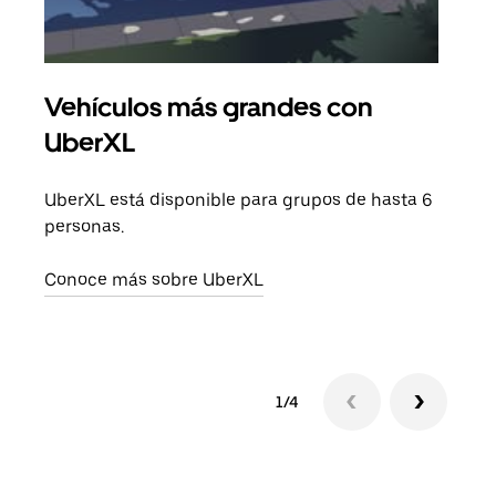
Vehículos más grandes con
Via
UberXL
Cuan
viaj
UberXL está disponible para grupos de hasta 6
prop
personas.
Obté
Conoce más sobre UberXL
1/4