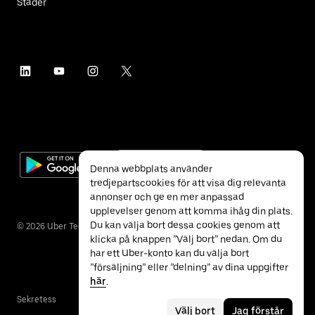
Städer
Denna webbplats använder
tredjepartscookies för att visa dig relevanta
annonser och ge en mer anpassad
upplevelser genom att komma ihåg din plats.
Du kan välja bort dessa cookies genom att
©
2026
Uber Technologies Inc.
klicka på knappen ”Välj bort” nedan. Om du
har ett Uber-konto kan du välja bort
”försäljning” eller ”delning” av dina uppgifter
här
.
Sekretess
Tillgänglighet
Villkor
Välj bort
Jag förstår