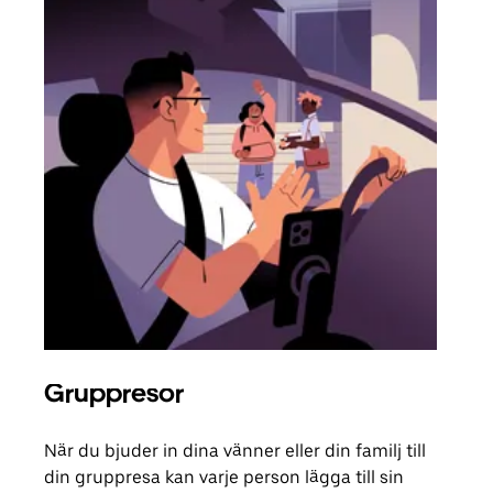
Gruppresor
Bes
När du bjuder in dina vänner eller din familj till
Om d
din gruppresa kan varje person lägga till sin
grup