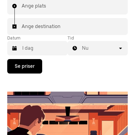
Ange plats
Ange destination
Datum
Tid
Nu
Tryck
Se priser
på
nedåtpilen
för
att
använda
kalendern
och
välja
ett
datum.
Tryck
på
ESC-