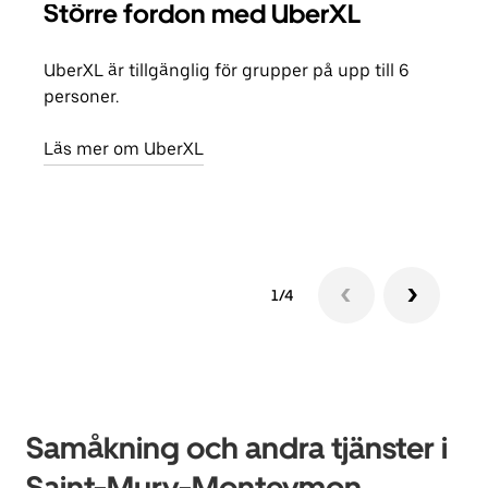
Större fordon med UberXL
Gr
UberXL är tillgänglig för grupper på upp till 6
När d
personer.
din 
egen
Läs mer om UberXL
Läs 
1/4
Samåkning och andra tjänster i
Saint-Mury-Monteymon,