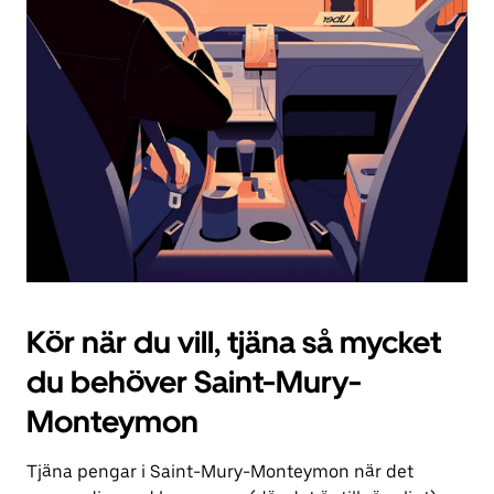
knappen
för
att
stänga
kalendern.
Kör när du vill, tjäna så mycket
du behöver Saint-Mury-
Monteymon
Tjäna pengar i Saint-Mury-Monteymon när det