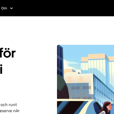
Om
för
i
 och runt
eserve när