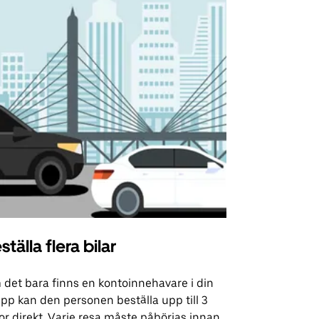
ställa flera bilar
Uber Shu
det bara finns en kontoinnehavare i din
Vårt shuttle-
pp kan den personen beställa upp till 3
utvalda flyg
or direkt. Varje resa måste påbörjas innan
evenemangsp