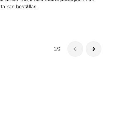
ta kan beställas.
Se tillgängli
1/2