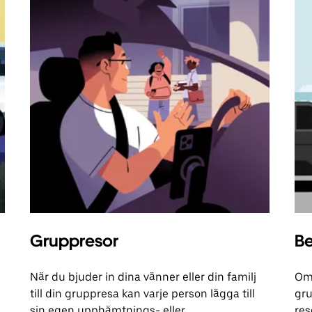
Gruppresor
Be
När du bjuder in dina vänner eller din familj
Om 
till din gruppresa kan varje person lägga till
gru
sin egen upphämtnings- eller
res