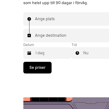
som helst upp till 90 dagar i förväg.
Ange plats
Ange destination
Datum
Tid
Nu
Tryck
Se priser
på
nedåtpilen
för
att
använda
kalendern
och
välja
ett
datum.