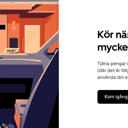
Kör när
mycke
Tjäna pengar 
(där det är til
använda din ege
Kom igång