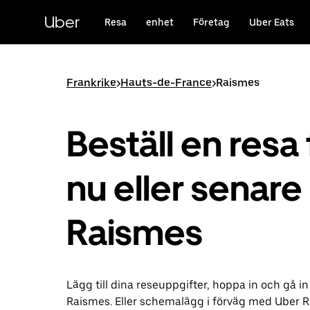
Hoppa
till
Uber
Resa
enhet
Företag
Uber Eats
huvudinnehållet
Frankrike
>
Hauts-de-France
>
Raismes
Beställ en resa 
nu eller senare 
Raismes
Lägg till dina reseuppgifter, hoppa in och gå in
Raismes. Eller schemalägg i förväg med Uber R