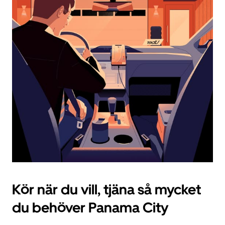
datum.
Tryck
på
ESC-
knappen
för
att
stänga
kalendern.
Kör när du vill, tjäna så mycket
du behöver Panama City