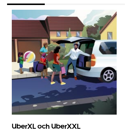
UberXL och UberXXL
Gr