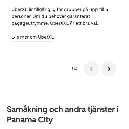
UberXL är tillgänglig för grupper på upp till 6
När d
personer. Om du behöver garanterat
din 
bagageutrymme, UberXXL är ett bra val.
egen
Läs mer om UberXL
Läs 
1/4
Samåkning och andra tjänster i
Panama City