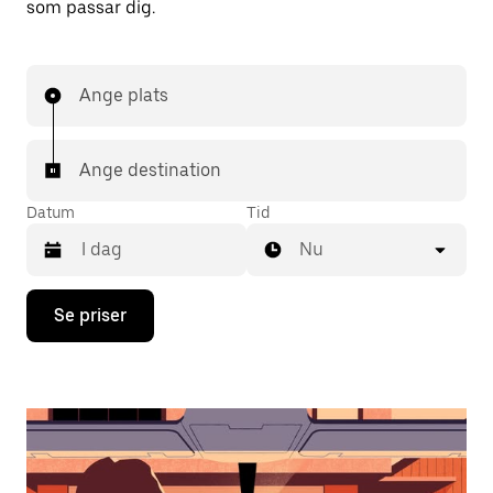
som passar dig.
Ange plats
Ange destination
Datum
Tid
Nu
Tryck
Se priser
på
nedåtpilen
för
att
använda
kalendern
och
välja
ett