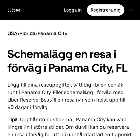
Hoppa
till
Uber
Logga in
Registrera dig
huvudinnehållet
USA
>
Florida
>
Panama City
Schemalägg en resa i
förväg i Panama City, FL
Lägg till dina reseuppgifter, sätt dig i bilen och åk
runt i Panama City. Eller schemalägg i förväg med
Uber Reserve. Beställ en resa när som helst upp till
90 dagar i förväg.
Tips:
Upphämtningstiderna i Panama City kan vara
längre än i större städer. Om du vill kan du reservera
en resa i förväg för att bli upphämtad vid en tidpunkt