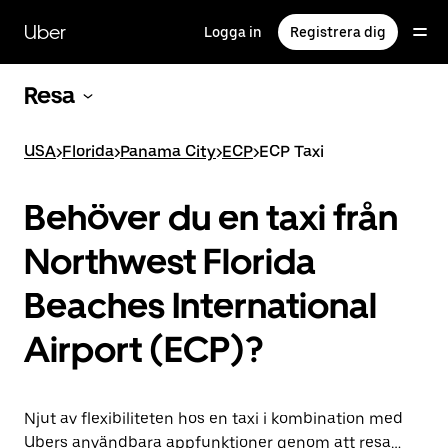
Hoppa
till
Uber
Logga in
Registrera dig
huvudinnehållet
Resa
USA
>
Florida
>
Panama City
>
ECP
>
ECP Taxi
Behöver du en taxi från
Northwest Florida
Beaches International
Airport (ECP)?
Njut av flexibiliteten hos en taxi i kombination med
Ubers användbara appfunktioner genom att resa