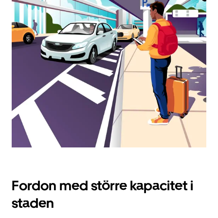
ett
datum.
Tryck
på
ESC-
knappen
för
att
stänga
kalendern.
Fordon med större kapacitet i
staden