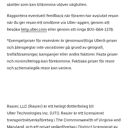
skatter som kan tillkomma utöver vägtullen.
Rapportera eventuell feedback när föraren har avslutat resan
när du ger resan ett omdöme via Uber-appen, genom att
besöka
help.uber.com
eller genom att ringa 800-664-1378.
*Exempelpriser för resenärer är genomsnittliga UberX-priser
och återspeglar inte variationer på grund av geografi,
trafikförseningar, kampanjer eller andra faktorer. Fasta priser
och minimibelopp kan förekomma. Faktiska priser för resor
och schemalagda resor kan variera.
Rasier, LLC (Rasier) är ett helägt dotterbolag till
Uber Technologies Inc. (UTI). Rasier är ett licensierat
transportnätverksföretag i The Commonwealth of Virginia and
Maryland, och ett privat sedanföretag i District licensierat av