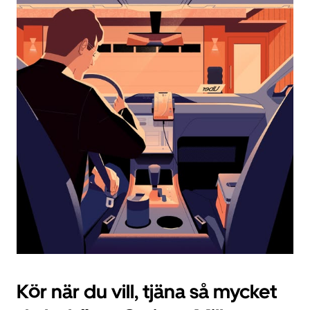
välja
ett
datum.
Tryck
på
ESC-
knappen
för
att
stänga
kalendern.
Kör när du vill, tjäna så mycket