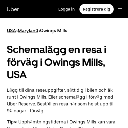
Hoppa
till
Uber
Logga in
Registrera dig
huvudinnehållet
USA
>
Maryland
>
Owings Mills
Schemalägg en resa i
förväg i Owings Mills,
USA
Lägg till dina reseuppgifter, sätt dig i bilen och åk
runt i Owings Mills. Eller schemalägg i förväg med
Uber Reserve. Beställ en resa när som helst upp till
90 dagar i förväg.
Tips:
Upphämtningstiderna i Owings Mills kan vara