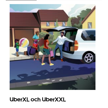
UberXL och UberXXL
Gr