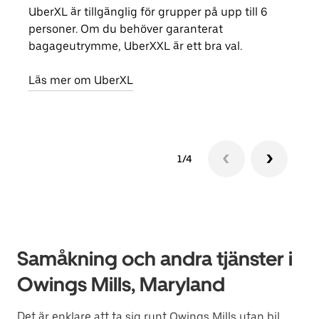
UberXL är tillgänglig för grupper på upp till 6
När d
personer. Om du behöver garanterat
din 
bagageutrymme, UberXXL är ett bra val.
egen
Läs mer om UberXL
Läs 
1/4
Samåkning och andra tjänster i
Owings Mills, Maryland
Det är enklare att ta sig runt Owings Mills utan bil