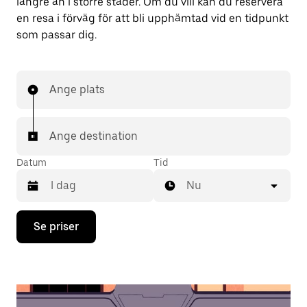
längre än i större städer. Om du vill kan du reservera
en resa i förväg för att bli upphämtad vid en tidpunkt
som passar dig.
Ange plats
Ange destination
Datum
Tid
Nu
Tryck
Se priser
på
nedåtpilen
för
att
använda
kalendern
och