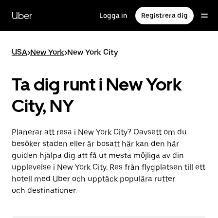
Hoppa
till
Uber
Logga in
Registrera dig
huvudinnehållet
USA
>
New York
>
New York City
Ta dig runt i New York
City, NY
Planerar att resa i New York City? Oavsett om du
besöker staden eller är bosatt här kan den här
guiden hjälpa dig att få ut mesta möjliga av din
upplevelse i New York City. Res från flygplatsen till ett
hotell med Uber och upptäck populära rutter
och destinationer.