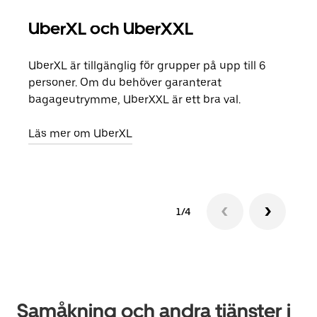
UberXL och UberXXL
Gr
UberXL är tillgänglig för grupper på upp till 6
När d
personer. Om du behöver garanterat
din 
bagageutrymme, UberXXL är ett bra val.
egen
Läs mer om UberXL
Läs 
1/4
Samåkning och andra tjänster i