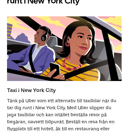
runt i New York City
Taxi i New York City
E
Tänk på Uber som ett alternativ till taxibilar när du
At
tar dig runt i New York City. Med Uber slipper du
ta
jaga taxibilar och kan istället beställa resor på
du
begäran, oavsett tidpunkt. Beställ en resa från en
flygplats till ett hotell, åk till en restaurang eller
Lä