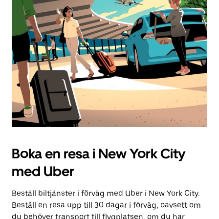
knappen
för
att
stänga
kalendern.
Boka en resa i New York City
med Uber
Beställ biltjänster i förväg med Uber i New York City.
Beställ en resa upp till 30 dagar i förväg, oavsett om
du behöver transport till flygplatsen, om du har