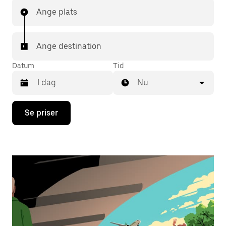
Ange plats
Ange destination
Datum
Tid
Nu
Tryck
Se priser
på
nedåtpilen
för
att
använda
kalendern
och
välja
ett
datum.
Tryck
på
ESC-