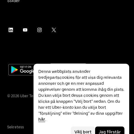
Städer
Denna webbplats använder
tredjepartscookies för att visa dig relevanta
annonser och ge en mer anpassad
upplevelser genom att komma ihåg din plats.
Du kan välja bort dessa cookies genom att
©
2026
Uber Technologies Inc.
klicka på knappen ”Välj bort” nedan. Om du
har ett Uber-konto kan du välja bort
”försäljning” eller ”delning” av dina uppgifter
här
.
Sekretess
Tillgänglighet
Villkor
Välj bort
Jag förstår