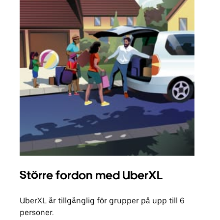
Större fordon med UberXL
Gr
UberXL är tillgänglig för grupper på upp till 6
När d
personer.
din 