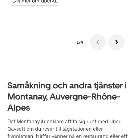
Läs mer om UberXL
Läs 
1/4
Samåkning och andra tjänster i
Montanay, Auvergne-Rhône-
Alpes
Det Montanay är enklare att ta sig runt med Uber.
Oavsett om du reser till tågstationen eller
flygplatsen, träffar vänner på en restaurang eller ett