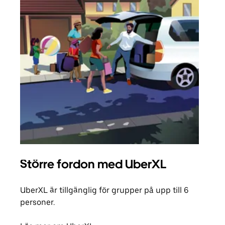
Större fordon med UberXL
Gr
UberXL är tillgänglig för grupper på upp till 6
När d
personer.
din 
egen