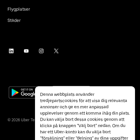
Flygplatser
Städer
Denna webbplats använder
tredjepartscookies för att visa dig relevanta
annonser och ge en mer anpassad
upplevelser genom att komma ihåg din plats.
Du kan välja bort dessa cookies genom att
©
2026
Uber Technologies Inc.
klicka på knappen ”Välj bort” nedan. Om du
har ett Uber-konto kan du välja bort
”försäljning” eller ”delning” av dina uppgifter