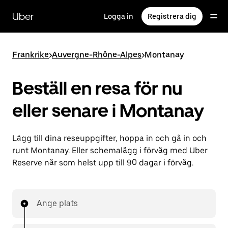
Hoppa
till
Uber
Logga in
Registrera dig
huvudinnehållet
Frankrike
>
Auvergne-Rhône-Alpes
>
Montanay
Beställ en resa för nu
eller senare i Montanay
Lägg till dina reseuppgifter, hoppa in och gå in och
runt Montanay. Eller schemalägg i förväg med Uber
Reserve när som helst upp till 90 dagar i förväg.
Ange plats