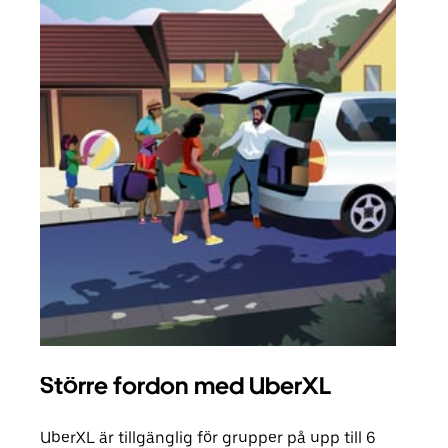
Större fordon med UberXL
Gr
UberXL är tillgänglig för grupper på upp till 6
När d