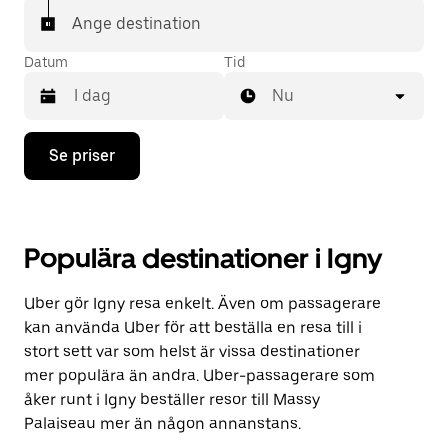
Ange destination
Datum
Tid
Nu
Tryck
Se priser
på
nedåtpilen
för
att
använda
Populära destinationer i Igny
kalendern
och
välja
Uber gör Igny resa enkelt. Även om passagerare
ett
datum.
kan använda Uber för att beställa en resa till i
Tryck
stort sett var som helst är vissa destinationer
på
mer populära än andra. Uber-passagerare som
ESC-
knappen
åker runt i Igny beställer resor till Massy
för
Palaiseau mer än någon annanstans.
att