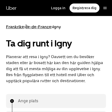
Hoppa
till
Uber
Logga in
Registrera dig
huvudinnehållet
Frankrike
>
Île-de-France
>
Igny
Ta dig runt i Igny
Planerar att resa i Igny? Oavsett om du besöker
staden eller är bosatt här kan den här guiden hjälpa
dig att få ut mesta möjliga av din upplevelse i Igny.
Res från flygplatsen till ett hotell med Uber och
upptäck populära rutter och destinationer.
Ange plats