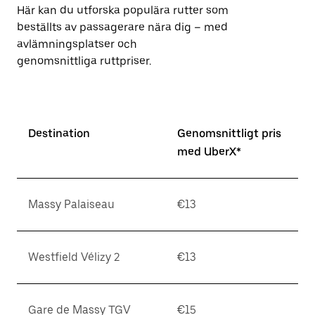
stänga
Här kan du utforska populära rutter som
kalendern.
beställts av passagerare nära dig – med
avlämningsplatser och
genomsnittliga ruttpriser.
Destination
Genomsnittligt pris
med UberX*
Massy Palaiseau
€13
Westfield Vélizy 2
€13
Gare de Massy TGV
€15