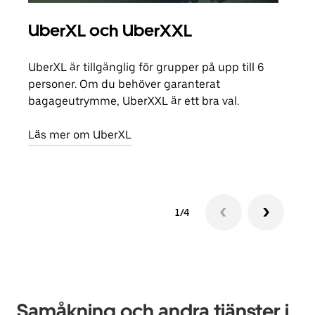
UberXL och UberXXL
Gr
UberXL är tillgänglig för grupper på upp till 6
När d
personer. Om du behöver garanterat
din 
bagageutrymme, UberXXL är ett bra val.
egen
Läs mer om UberXL
Läs 
1/4
Samåkning och andra tjänster i