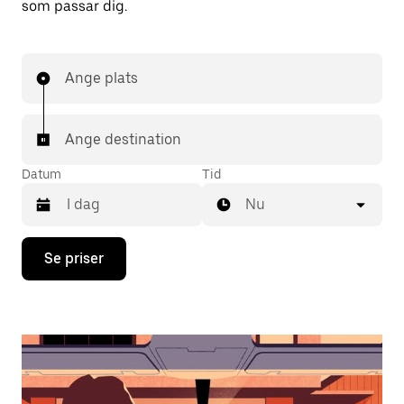
som passar dig.
Ange plats
Ange destination
Datum
Tid
Nu
Tryck
Se priser
på
nedåtpilen
för
att
använda
kalendern
och
välja
ett