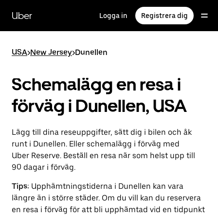
Hoppa
till
Uber
Logga in
Registrera dig
huvudinnehållet
USA
>
New Jersey
>
Dunellen
Schemalägg en resa i
förväg i Dunellen, USA
Lägg till dina reseuppgifter, sätt dig i bilen och åk
runt i Dunellen. Eller schemalägg i förväg med
Uber Reserve. Beställ en resa när som helst upp till
90 dagar i förväg.
Tips:
Upphämtningstiderna i Dunellen kan vara
längre än i större städer. Om du vill kan du reservera
en resa i förväg för att bli upphämtad vid en tidpunkt