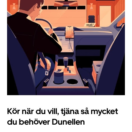
datum.
Tryck
på
ESC-
knappen
för
att
stänga
kalendern.
Kör när du vill, tjäna så mycket
du behöver Dunellen