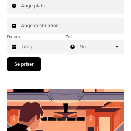
Ange plats
Ange destination
Datum
Tid
Nu
Tryck
Se priser
på
nedåtpilen
för
att
använda
kalendern
och
välja
ett
datum.
Tryck
på
ESC-