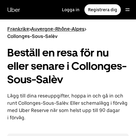
Hoppa
till
Uber
Logga in
Registrera dig
huvudinnehållet
Frankrike
>
Auvergne-Rhône-Alpes
>
Collonges-Sous-Salèv
Beställ en resa för nu
eller senare i Collonges-
Sous-Salèv
Lägg till dina reseuppgifter, hoppa in och gå in och
runt Collonges-Sous-Salèv. Eller schemalägg i förväg
med Uber Reserve när som helst upp till 90 dagar
i förväg.