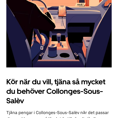
knappen
för
att
stänga
kalendern.
Kör när du vill, tjäna så mycket
du behöver Collonges-Sous-
Salèv
Tjäna pengar i Collonges-Sous-Salèv när det passar