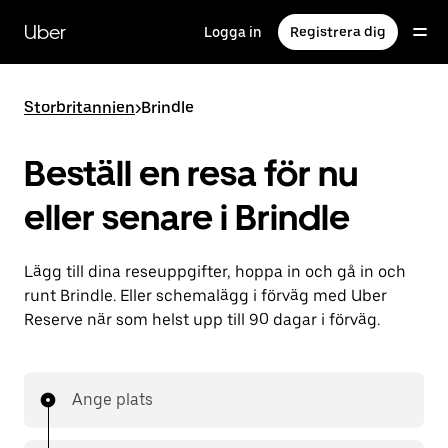
Hoppa
till
Uber
Logga in
Registrera dig
huvudinnehållet
Storbritannien
>
Brindle
Beställ en resa för nu
eller senare i Brindle
Lägg till dina reseuppgifter, hoppa in och gå in och
runt Brindle. Eller schemalägg i förväg med Uber
Reserve när som helst upp till 90 dagar i förväg.
Ange plats