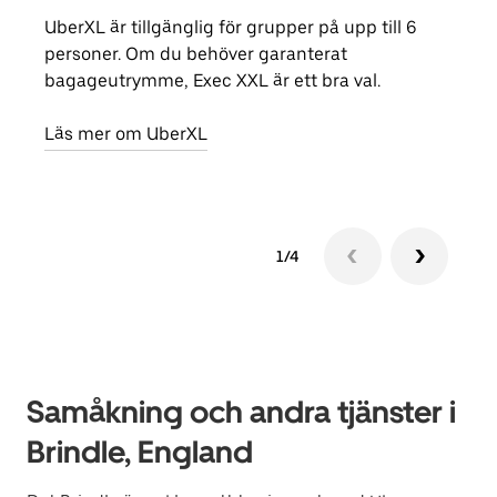
UberXL är tillgänglig för grupper på upp till 6
När d
personer. Om du behöver garanterat
din 
bagageutrymme, Exec XXL är ett bra val.
egen
Läs mer om UberXL
Läs 
1/4
Samåkning och andra tjänster i
Brindle, England