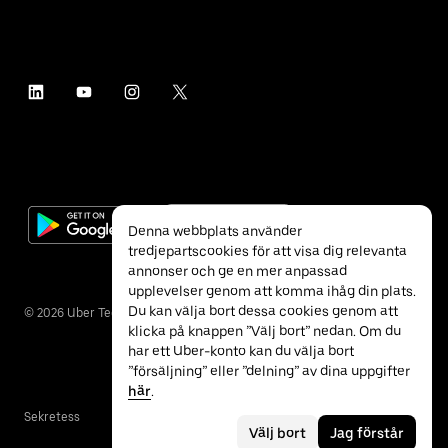
Denna webbplats använder
tredjepartscookies för att visa dig relevanta
annonser och ge en mer anpassad
upplevelser genom att komma ihåg din plats.
Du kan välja bort dessa cookies genom att
©
2026
Uber Technologies Inc.
klicka på knappen ”Välj bort” nedan. Om du
har ett Uber-konto kan du välja bort
”försäljning” eller ”delning” av dina uppgifter
här
.
Sekretess
Tillgänglighet
Villkor
Välj bort
Jag förstår