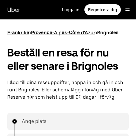
Hoppa
till
Uber
Logga in
Registrera dig
huvudinnehållet
Frankrike
>
Provence-Alpes-Côte d'Azur
>
Brignoles
Beställ en resa för nu
eller senare i Brignoles
Lägg till dina reseuppgifter, hoppa in och gå in och
runt Brignoles. Eller schemalägg i förväg med Uber
Reserve när som helst upp till 90 dagar i förväg.
Ange plats