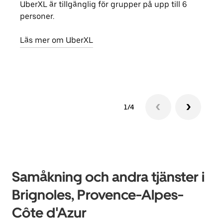
UberXL är tillgänglig för grupper på upp till 6
När d
personer.
din 
egen
Läs mer om UberXL
Läs 
1/4
Samåkning och andra tjänster i
Brignoles, Provence-Alpes-
Côte d'Azur