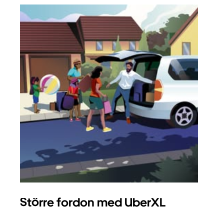
Större fordon med UberXL
Gr