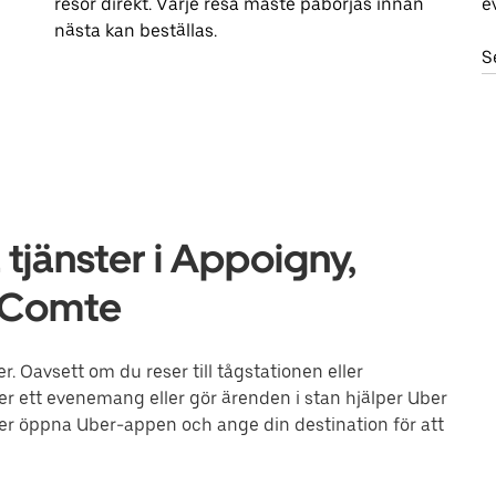
resor direkt. Varje resa måste påbörjas innan
e
nästa kan beställas.
S
tjänster i Appoigny,
-Comte
. Oavsett om du reser till tågstationen eller
ler ett evenemang eller gör ärenden i stan hjälper Uber
eller öppna Uber-appen och ange din destination för att