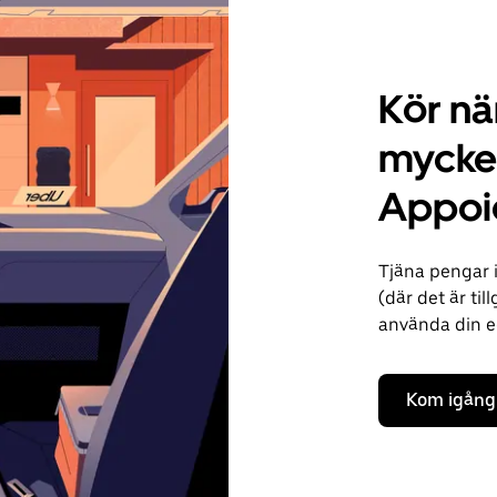
Kör när
mycke
Appoi
Tjäna pengar 
(där det är til
använda din ege
Kom igång