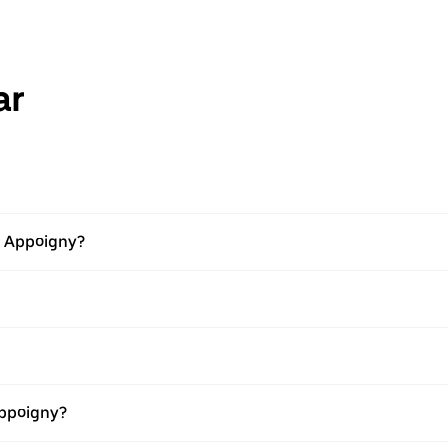
ar
 i Appoigny?
Appoigny?