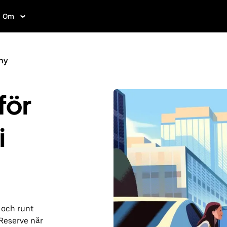
Om
ny
för
i
 och runt
Reserve när