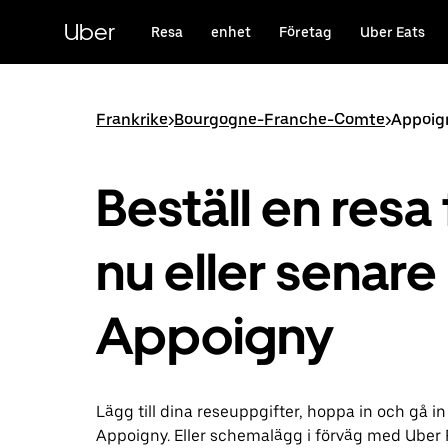
Hoppa
till
Uber
Resa
enhet
Företag
Uber Eats
huvudinnehållet
Frankrike
>
Bourgogne-Franche-Comte
>
Appoig
Beställ en resa 
nu eller senare 
Appoigny
Lägg till dina reseuppgifter, hoppa in och gå in
Appoigny. Eller schemalägg i förväg med Uber 