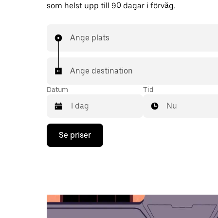
som helst upp till 90 dagar i förväg.
Ange plats
Ange destination
Datum
Tid
Nu
Tryck
Se priser
på
nedåtpilen
för
att
använda
kalendern
och
välja
ett
datum.