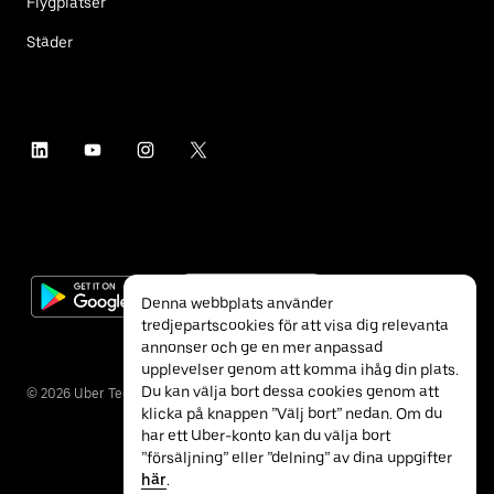
Flygplatser
Städer
Denna webbplats använder
tredjepartscookies för att visa dig relevanta
annonser och ge en mer anpassad
upplevelser genom att komma ihåg din plats.
Du kan välja bort dessa cookies genom att
©
2026
Uber Technologies Inc.
klicka på knappen ”Välj bort” nedan. Om du
har ett Uber-konto kan du välja bort
”försäljning” eller ”delning” av dina uppgifter
här
.