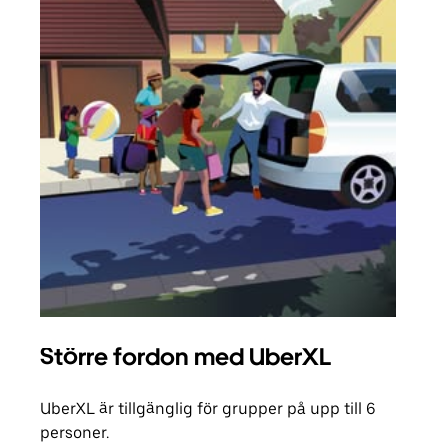
Större fordon med UberXL
Gr
UberXL är tillgänglig för grupper på upp till 6
När d
personer.
din 