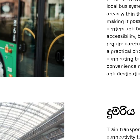
local bus sys
areas within t
making it poss
centers and bu
accessibility,
require carefu
a practical ch
connecting to
convenience m
and destinatio
දුම්රිය
Train transpor
connectivity t