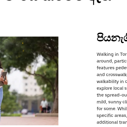
පියනැ
Walking in Tor
around, partic
features pedes
and crosswalks
walkability in
explore local 
the spread-ou
mild, sunny c
for some. Whil
specific areas,
additional tra