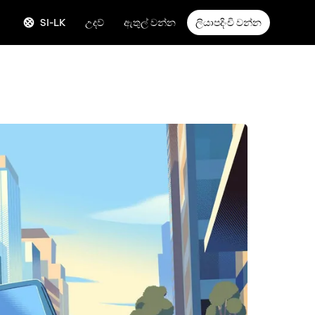
SI-LK
උදව්
ඇතුල් වන්න
ලියාපදිංචි වන්න