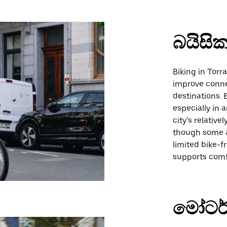
බයිසික
Biking in Torr
improve connec
destinations. B
especially in 
city’s relative
though some a
limited bike-f
supports comf
මෝටර්