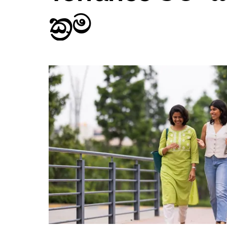
ඔබන්න.
ක්‍රම
දින
දර්ශනය
වැසීමට
Escape
බොත්තම
ඔබන්න.