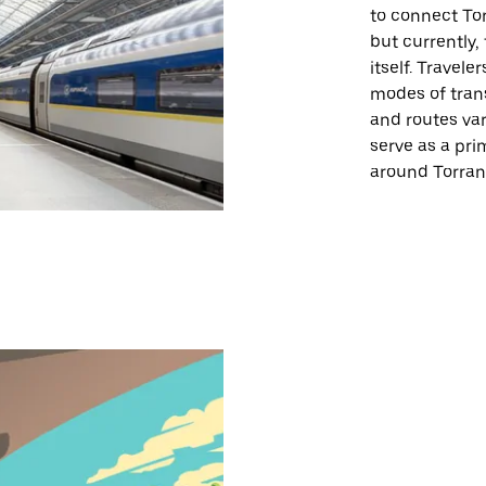
to connect Tor
but currently, 
itself. Travel
modes of trans
and routes var
serve as a pri
around Torran