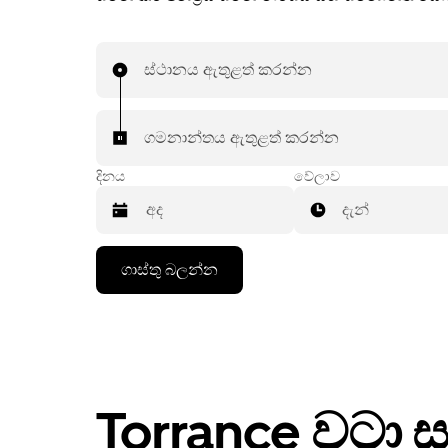
ස්ථානය ඇතුළත් කරන්න
ගමනාන්තය ඇතුළත් කරන්න
දිනය
වේලාව
දැන්
දින
ගාස්තු බලන්න
දර්ශනය
සමග
අන්තර්
ක්‍රියා
කරමින්
දිනයක්
තේරීමට
පහළ
Torrance වටා ස
ඊතල
යතුර