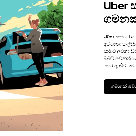
Uber 
ගමනක්
Uber සමඟ To
අවශ්‍යතා කල්
යාමට අවශ්‍ය ව
ඔබට වෙනත් ගම
පෙර ඇතිව ගමන්
ගමනක් වෙ