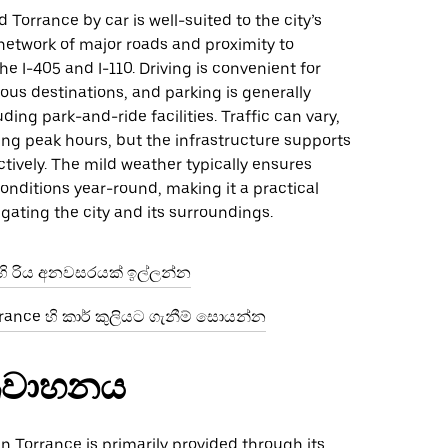
 Torrance by car is well-suited to the city’s
 network of major roads and proximity to
he I-405 and I-110. Driving is convenient for
ous destinations, and parking is generally
uding park-and-ride facilities. Traffic can vary,
ing peak hours, but the infrastructure supports
ectively. The mild weather typically ensures
onditions year-round, making it a practical
igating the city and its surroundings.
 හි රිය අනවසරයක් ඉල්ලන්න
ance හි කාර් කුලියට ගැනීම් සොයන්න
්‍රවාහනය
 in Torrance is primarily provided through its