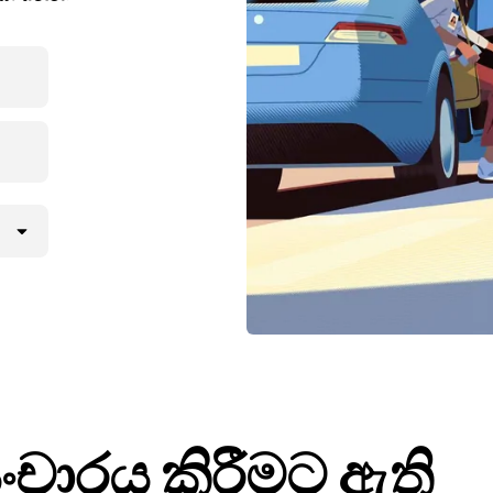
ංචාරය කිරීමට ඇති