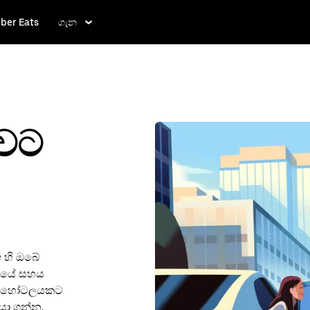
ber Eats
ගැන
අවට
e හි ඔබේ
ේශයේ සහය
සිට හෝටලයකට
යා ගන්න.