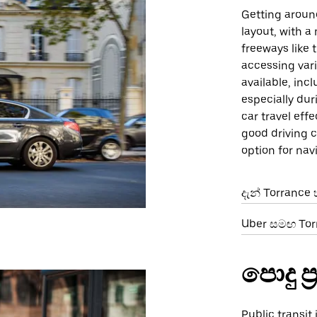
Getting around
layout, with a
freeways like t
accessing vari
available, incl
especially dur
car travel eff
good driving c
option for nav
දැන් Torrance
Uber සමඟ Torr
පොදු ප
Public transit