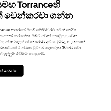
සමඟ Torranceහි
 වෙන්කරවා ගන්න
rrance නගරයේ ඔබේ මෝටර් රථ ගමන් සේවා
තියා සකස් කරගන්න. ඔබට ගුවන් තොටුපළ වෙත
ුවද, අවන්හලක් වෙත යාමට අවශ්‍ය වුවද, නැතහොත්
නක් යාමට අවශ්‍ය වුවද ඒ සඳහා දින 30කට පවා
 ඉල්ලුම් කිරීමට පහසුකම්.
න් කරන්න