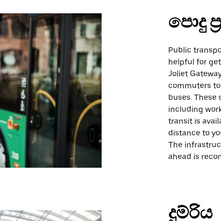
පොදු ප
Public transpo
helpful for ge
Joliet Gateway
commuters to 
buses. These s
including work
transit is ava
distance to yo
The infrastruc
ahead is reco
දුම්රිය