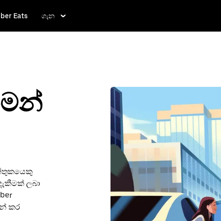
ber Eats
ගැන
ගමන්
න්තුකයෙකු
දැකීමක් ලබා
ber
න් කර