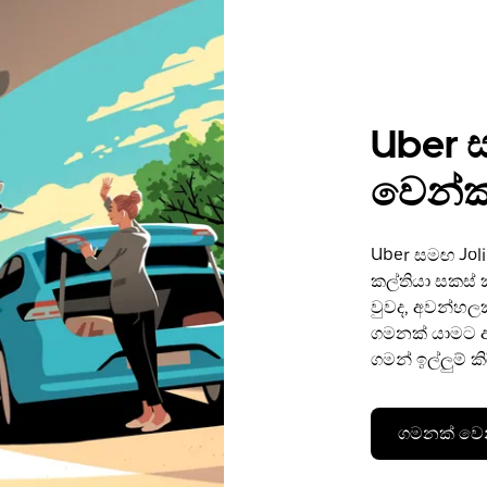
Uber 
වෙන්ක
Uber සමඟ Jol
කල්තියා සකස්
වුවද, අවන්හල
ගමනක් යාමට අ
ගමන් ඉල්ලුම් ක
ගමනක් වෙ