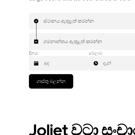
ස්ථානය ඇතුළත් කරන්න
ගමනාන්තය ඇතුළත් කරන්න
දිනය
වේලාව
දැන්
දින
ගාස්තු බලන්න
දර්ශනය
සමග
අන්තර්
ක්‍රියා
කරමින්
දිනයක්
තේරීමට
පහළ
Joliet වටා සංච
ඊතල
යතුර