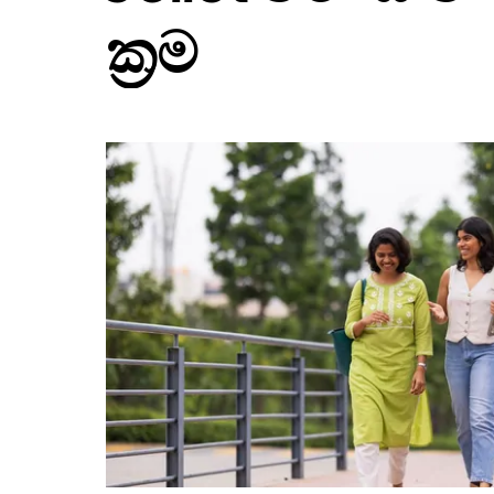
ඔබන්න.
ක්‍රම
දින
දර්ශනය
වැසීමට
Escape
බොත්තම
ඔබන්න.