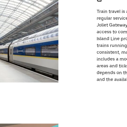
Train travel is
regular servic
Joliet Gateway
access to comm
Island Line pr
trains running
consistent, ma
includes a mo
areas and ticke
depends on the
and the availa