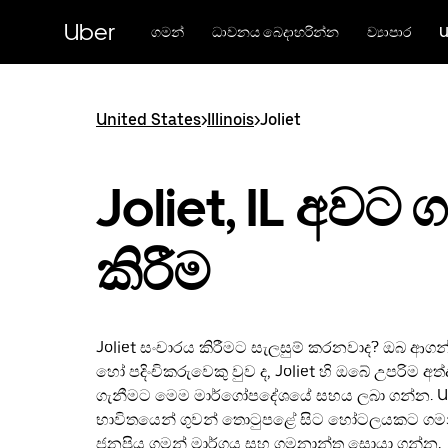
Skip
to
Uber
ගමන්
ධාවනය බෙදාහරින්න
ව්‍යාපාර
U
main
content
United States
>
Illinois
>
Joliet
Joliet, IL අවට 
කිරීම
Joliet සංචාරය කිරීමට සැලසුම් කරනවාද? ඔබ ආග
හෝ පදිංචිකරුවෙකු වුව ද, Joliet හි ඔබේ උපරිම අත්
ගැනීමට මෙම මාර්ගෝපදේශයේ සහය ලබා ගන්න. U
භාවිතයෙන් ගුවන් තොටුපළේ සිට හෝටලයකට ගම
ජනප්‍රිය ගමන් මාර්ගය සහ ගමනාන්ත සොයා ගන්න.