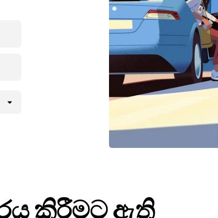
ාරය කිරීමට ඇති