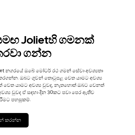
සමඟ Jolietහි ගමනක්
රවා ගන්න
iet නගරයේ ඔබේ මෝටර් රථ ගමන් සේවා අවශ්‍යතා
 කරගන්න. ඔබට ගුවන් තොටුපළ වෙත යාමට අවශ්‍ය
ක් වෙත යාමට අවශ්‍ය වුවද, නැතහොත් ඔබට වෙනත්
වශ්‍ය වුවද ඒ සඳහා දින 30කට පවා පෙර ඇතිව
ිරීමට පහසුකම්.
න් කරන්න