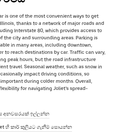
ar is one of the most convenient ways to get
 Illinois, thanks to a network of major roads and
uding Interstate 80, which provides access to
of the city and surrounding areas. Parking is
ilable in many areas, including downtown,
er to reach destinations by car. Traffic can vary,
ing peak hours, but the road infrastructure
ient travel. Seasonal weather, such as snow in
casionally impact driving conditions, so
 important during colder months. Overall,
flexibility for navigating Joliet’s spread-
ි රිය අනවසරයක් ඉල්ලන්න
et හි කාර් කුලියට ගැනීම් සොයන්න