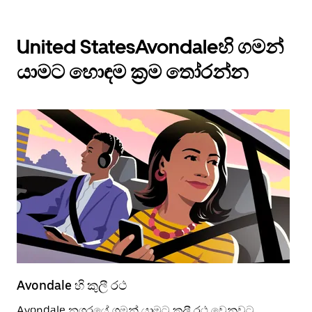
United StatesAvondaleහි ගමන්
යාමට හොඳම ක්‍රම තෝරන්න
Avondale හි කුලී රථ
A
Avondale නගරයේ ගමන් යාමට කුලී රථ වෙනුවට
න