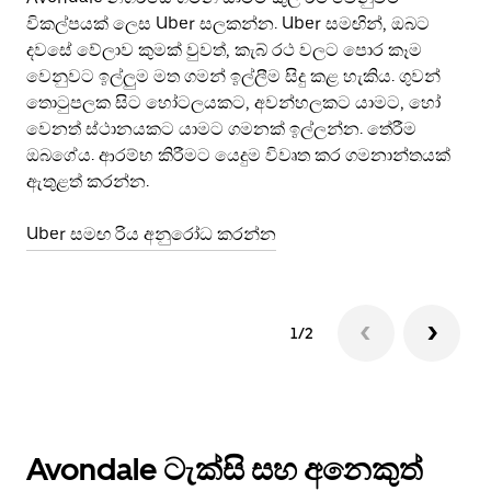
විකල්පයක් ලෙස Uber සලකන්න. Uber සමඟින්, ඔබට
වි
දවසේ වේලාව කුමක් වුවත්, කැබ් රථ වලට පොර කෑම
සම
වෙනුවට ඉල්ලුම මත ගමන් ඉල්ලීම සිදු කළ හැකිය. ගුවන්
තොටුපලක සිට හෝටලයකට, අවන්හලකට යාමට, හෝ
ස්
වෙනත් ස්ථානයකට යාමට ගමනක් ඉල්ලන්න. තේරීම
ඔබගේය. ආරම්භ කිරීමට යෙදුම විවෘත කර ගමනාන්තයක්
ඇතුළත් කරන්න.
Uber සමඟ රිය අනුරෝධ කරන්න
1/2
Avondale ටැක්සි සහ අනෙකුත්