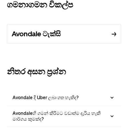
ගමනාගමන විකල්ප
Avondale ටැක්සි
නිතර අසන ප්‍රශ්න
Avondale දී Uber ලබා ගත හැකිද?
Avondaleහි ගමන් කිරීමට වඩාත්ම දැරිය හැකි
මාර්ගය කුමක්ද?