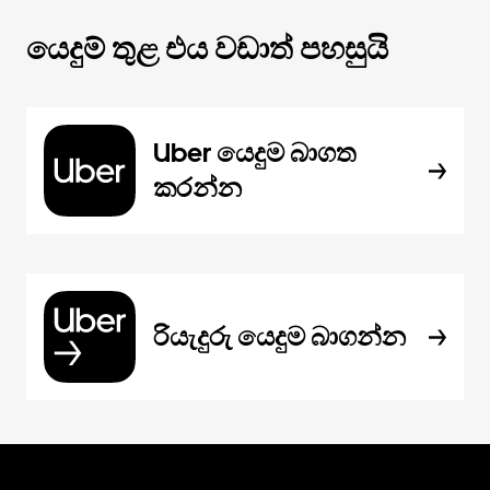
යෙදුම් තුළ එය වඩාත් පහසුයි
Uber යෙදුම බාගත
කරන්න
රියැදුරු යෙදුම බාගන්න