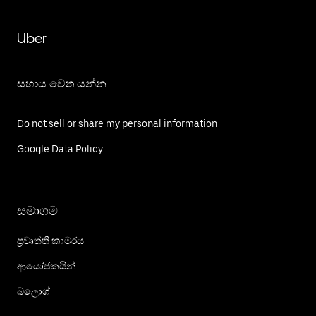
Uber
සහාය වෙත යන්න
Do not sell or share my personal information
Google Data Policy
සමාගම
ප්‍රවෘත්ති කාමරය
ආයෝජකයින්
බ්ලොග්