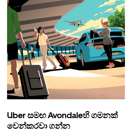
Uber සමඟ Avondaleහි ගමනක්
වෙන්කරවා ගන්න