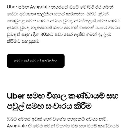
Uber සමඟ Avondale නගරයේ ඔබේ මෝටර් රථ ගමන්
සේවා අවශ්‍යතා කල්තියා සකස් කරගන්න. ඔබට ගුවන්
තොටුපළ වෙත යාමට අවශ්‍ය වුවද, අවන්හලක් වෙත යාමට
අවශ්‍ය වුවද, නැතහොත් ඔබට වෙනත් ගමනක් යාමට අවශ්‍ය
වුවද ඒ සඳහා දින 30කට පවා පෙර ඇතිව ගමන් ඉල්ලුම්
කිරීමට පහසුකම්.
ගමනක් වෙන් කරන්න
Uber සමඟ විශාල කණ්ඩායම් සහ
පවුල් සමඟ සංචාරය කිරීම
ඔබට අමතර ඉඩක් හෝ විශේෂ පහසුකම් අවශ්‍ය නම්,
Avondale හි මෙම ගමන් විකල්ප ඔබ සහ ඔබේ කණ්ඩායම