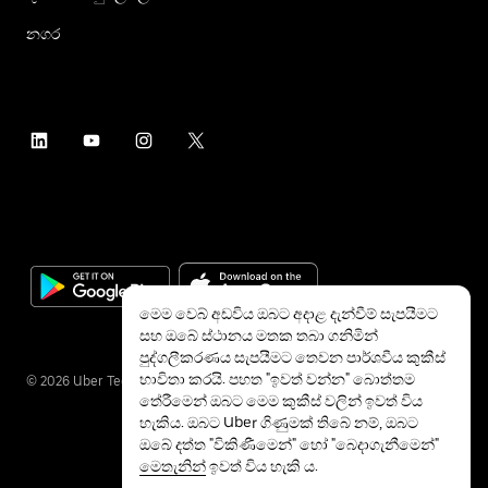
නගර
මෙම වෙබ් අඩවිය ඔබට අදාළ දැන්වීම් සැපයීමට
සහ ඔබේ ස්ථානය මතක තබා ගනිමින්
පුද්ගලීකරණය සැපයීමට තෙවන පාර්ශවීය කුකීස්
භාවිතා කරයි. පහත "ඉවත් වන්න" බොත්තම
©
2026
Uber Technologies Inc.
තේරීමෙන් ඔබට මෙම කුකීස් වලින් ඉවත් විය
හැකිය. ඔබට Uber ගිණුමක් තිබේ නම්, ඔබට
ඔබේ දත්ත "විකිණීමෙන්" හෝ "බෙදාගැනීමෙන්"
මෙතැනින්
ඉවත් විය හැකි ය.