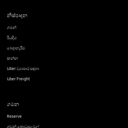
නිෂ්පාදන
ගමන්
රියදිය
බෙදාහැරීම
කන්න
Uber ව්‍යාපාර සඳහා
Uber Freight
ගමන
Reserve
ගුවන් තොටුපළවල්