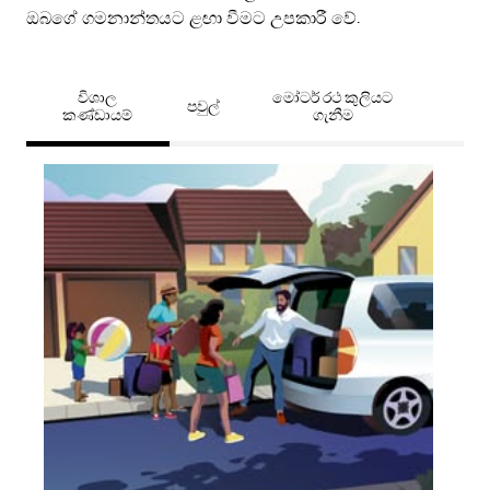
ඔබගේ ගමනාන්තයට ළඟා වීමට උපකාරී වේ.
විශාල
මෝටර් රථ කුලියට
පවුල්
කණ්ඩායම්
ගැනීම