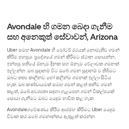
Avondale හි ගමන බෙදා ගැනීම
සහ අනෙකුත් සේවාවන්, Arizona
Uber සමඟ Avondale හි මෝටර් රථයක් නොමැතිව ගමන්
කිරීම පහසුය. ප්‍රදේශයේ ගමන් කිරීමට ස්ථාන සොයන්න,
ඉන්පසු සතියේ ඕනෑම දිනක සහ ඕනෑම වේලාවක ගමනක්
ඉල්ලන්න. ඔබ සූදානම් විට ඔබේ ගමන සූදානම් ව තිබීමට
ඔබට තත්‍ය කාලීනව හෝ කලින්ම ගමනක් ඉල්ලා සිටිය
හැක. ඔබ කණ්ඩායමක් සමඟ ගමන් කළත් තනිව ගමන්
කළත්, ඔබේ අවශ්‍යතා සඳහා ගැළපෙන ගමන් විකල්පයක්
සොයා ගැනීමට ඔබට යෙදුම භාවිත කළ හැක.
Avondaleගවේෂණය කිරීම ආරම්භ කිරීමට Uber යෙදුම
විවෘත කර ඔබේ ගමනාන්තය ඇතුළත් කරන්න.