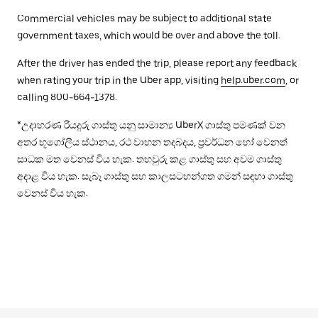
Commercial vehicles may be subject to additional state
government taxes, which would be over and above the toll.
After the driver has ended the trip, please report any feedback
when rating your trip in the Uber app, visiting
help.uber.com
, or
calling 800-664-1378.
*උදාහරණ රියදුරු ගාස්තු යනු සාමාන්‍ය UberX ගාස්තු පමණක් වන
අතර භූගෝලීය ස්ථානය, රථ වාහන තදබදය, ප්‍රවර්ධන හෝ වෙනත්
සාධක මත වෙනස් විය හැක. තහවුරු කළ ගාස්තු සහ අවම ගාස්තු
අදාළ විය හැක. සැබෑ ගාස්තු සහ කාලසටහන්ගත ගමන් සඳහා ගාස්තු
වෙනස් විය හැක.