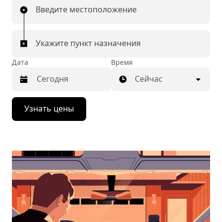
Введите местоположение
Укажите пункт назначения
Дата
Время
Сейчас
Нажмите
Узнать цены
стрелку
вниз,
чтобы
перейти
к
календарю
и
выбрать
дату.
Чтобы
закрыть
календарь,
нажмите