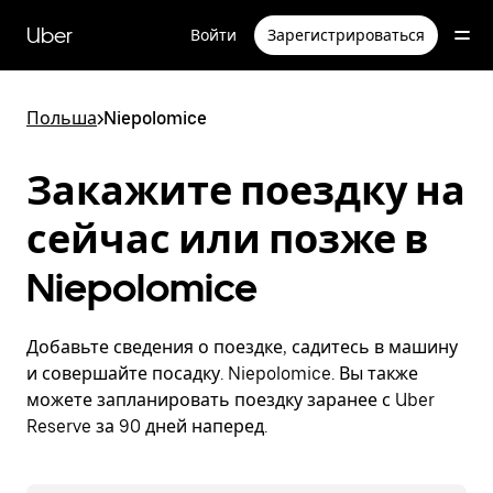
Пропустить
и
Uber
Войти
Зарегистрироваться
перейти
к
основному
содержимому
Польша
>
Niepolomice
Закажите поездку на
сейчас или позже в
Niepolomice
Добавьте сведения о поездке, садитесь в машину
и совершайте посадку. Niepolomice. Вы также
можете запланировать поездку заранее с Uber
Reserve за 90 дней наперед.