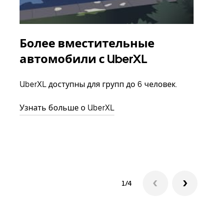
Более вместительные
Гр
автомобили с UberXL
Когд
семь
UberXL доступны для групп до 6 человек.
выбр
назн
Узнать больше о UberXL
Узна
1/4