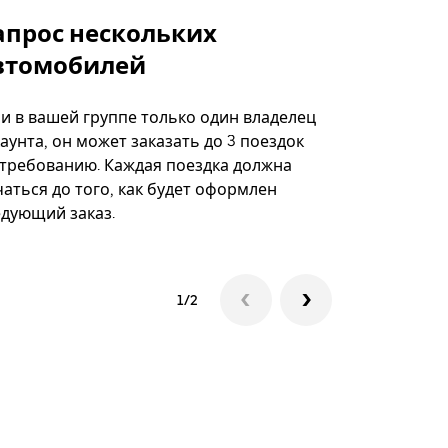
апрос нескольких
Uber Shu
втомобилей
Вариант по
некоторых 
ли в вашей группе только один владелец
определённ
аунта, он может заказать до 3 поездок
мероприяти
 требованию. Каждая поездка должна
аться до того, как будет оформлен
Посмотреть
едующий заказ.
1/2