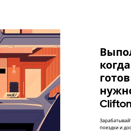
Выпо
когда
готов
нужно
Clifto
Зарабатывайте
поездки и до