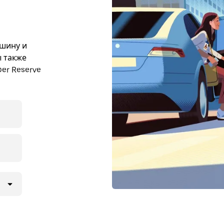
ашину и
ы также
er Reserve