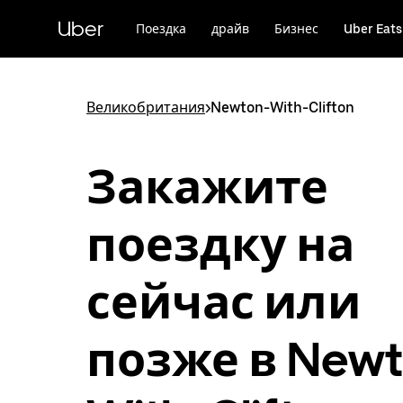
Пропустить
и
Uber
Поездка
драйв
Бизнес
Uber Eats
перейти
к
основному
содержимому
Великобритания
>
Newton-With-Clifton
Закажите
поездку на
сейчас или
позже в Newt