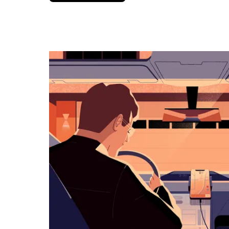
вниз,
чтобы
перейти
к
календарю
и
выбрать
дату.
Чтобы
закрыть
календарь,
нажмите
Esc.